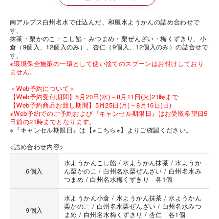
南アルプス白州名水で仕込んだ、和風水ようかんの詰め合わせで
す。
抹茶・栗かのこ・こし餡・みつまめ・栗ぜんざい・梅くずきり、小
倉（9個入、12個入のみ）、杏仁（9個入、12個入のみ）の詰合せで
す。
※環境保全施策の一環として使い捨てのスプーンはお付けしており
ません。
＜Web予約について＞
【Web予約受付期間】5月20日(水)～8月11日(火)21時まで
【Web予約商品お渡し期間】5月25日(月)～8月16日(日)
※Web予約でのご予約および『キャンセル期限日』はお受取希望日5
日前の21時までとなります。
※『キャンセル期限日』は
【※こちら※】
よりご確認ください。
<詰め合わせ内容>
水ようかんこし餡 / 水ようかん抹茶 / 水ようか
6個入
ん栗かのこ / 白州名水栗ぜんざい / 白州名水み
つまめ / 白州名水梅くずきり 各1個
水ようかん小倉 / 水ようかん抹茶 / 水ようかん
栗かのこ / 白州名水栗ぜんざい / 白州名水みつ
9個入
まめ / 白州名水梅くずきり / 杏仁 各1個