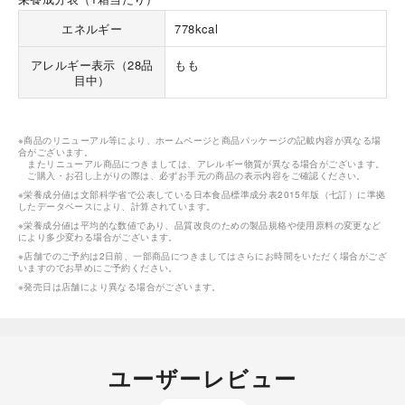
エネルギー
778kcal
アレルギー表示（28品
もも
目中）
※商品のリニューアル等により、ホームページと商品パッケージの記載内容が異なる場
合がございます。
またリニューアル商品につきましては、アレルギー物質が異なる場合がございます。
ご購入・お召し上がりの際は、必ずお手元の商品の表示内容をご確認ください。
※栄養成分値は文部科学省で公表している日本食品標準成分表2015年版（七訂）に準拠
したデータベースにより、計算されています。
※栄養成分値は平均的な数値であり、品質改良のための製品規格や使用原料の変更など
により多少変わる場合がございます。
※店舗でのご予約は2日前、一部商品につきましてはさらにお時間をいただく場合がござ
いますのでお早めにご予約ください。
※発売日は店舗により異なる場合がございます。
ユーザーレビュー