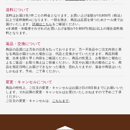
送料について
送料はお届け先1件ごとの料金となります。お買い上げ金額が10,800円（税込）
以上で送料無料※になります。一部を除き、商品は品質を保つためクール便でお
届けいたします。
詳細はこちら
をご確認ください。
※冷凍便・冷蔵便それぞれのお買い上げ金額が10,800円(税込)以上の場合送料無
料となります。
返品・交換について
商品の品質には万全の注意を払っておりますが、万一不良品やご注文内容と異
なる商品が届けられた場合には、代品と交換させていただきます。商品到着
後、出来る限り早く内容をご確認ください。商品の性質上、お客様のご都合に
よるご返品・お取り換えはご容赦ください。天災やお届け先の都合により、商
品を指定日時にお届けできなかった場合、恐れ入りますが、返金や再送はいた
しかねます。予め、ご了承ください。
変更・キャンセルについて
商品の特性上、ご注文の変更・キャンセルはお届け日の5日前までにお願いいた
します。それ以降の変更・キャンセルはお受けいたしかねますので予めご了承
ください。
ご注文の変更・キャンセルは、
こちらまで
。