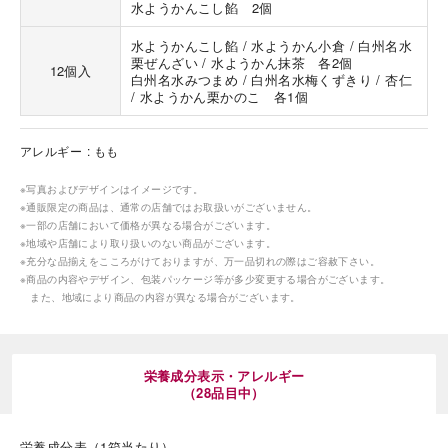
水ようかんこし餡 2個
水ようかんこし餡 / 水ようかん小倉 / 白州名水
栗ぜんざい / 水ようかん抹茶 各2個
12個入
白州名水みつまめ / 白州名水梅くずきり / 杏仁
/ 水ようかん栗かのこ 各1個
アレルギー
もも
海外 Overseas shops
Indonesia
Singapore
※写真およびデザインはイメージです。
※通販限定の商品は、通常の店舗ではお取扱いがございません。
Malaysia
Hong Kong
※一部の店舗において価格が異なる場合がございます。
UAE
Thailand
※地域や店舗により取り扱いのない商品がございます。
※充分な品揃えをこころがけておりますが、万一品切れの際はご容赦下さい。
Vietnam
※商品の内容やデザイン、包装パッケージ等が多少変更する場合がございます。
また、地域により商品の内容が異なる場合がございます。
Iは八ヶ岳や末広がりを意味す
おやつ時」という意味を込
た。雄大な八ヶ岳山麓の自
栄養成分表示・アレルギー
まれる、こだわりのスイー
（28品目中）
ださい。
栄養成分表（1箱当たり）