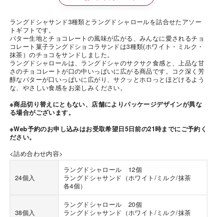
ラングドシャサンド3種類とラングドシャロールを詰合せたアソー
トギフトです。
バター生地とチョコレートの風味が広がる、みんなに愛されるチョ
コレート菓子ラングドショコラサンドは3種類(ホワイト・ミルク・
抹茶）のチョコをサンドしました。
ラングドシャロールは、ラングドシャのサクサク食感と、上品な甘
さのチョコレートが口の中いっぱいに広がる商品です。コク深く芳
醇なバターが口いっぱいに広がり、サクッとホロっとほどけるよう
な、やさしい食感をお楽しみください。
※商品切り替えにともない、店舗によりパッケージデザインが異な
る場合がございます。
※Web予約のお申し込みはお受取希望日5日前の21時までにご予約く
ださい。
<詰め合わせ内容>
ラングドシャロール 12個
24個入
ラングドシャサンド（ホワイト/ミルク/抹茶
各4個）
ラングドシャロール 20個
38個入
ラングドシャサンド（ホワイト/ミルク/抹茶