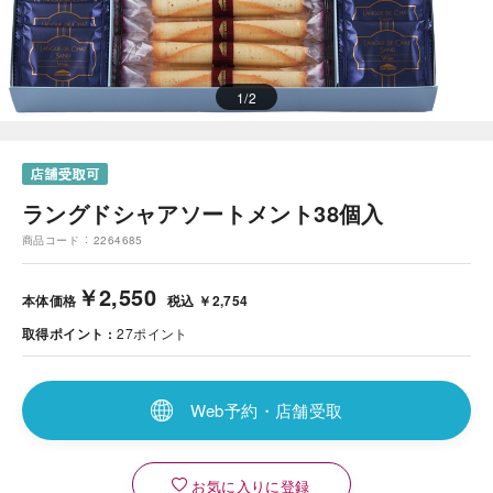
1
/
2
ラングドシャアソートメント38個入
商品コード
2264685
￥2,550
本体価格
税込 ￥2,754
取得ポイント
27
ポイント
Web予約・店舗受取
お気に入りに登録