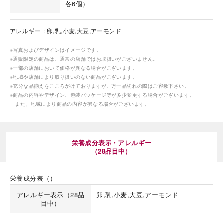
各6個）
アレルギー
卵,乳,小麦,大豆,アーモンド
※写真およびデザインはイメージです。
※通販限定の商品は、通常の店舗ではお取扱いがございません。
※一部の店舗において価格が異なる場合がございます。
海外 Overseas shops
※地域や店舗により取り扱いのない商品がございます。
※充分な品揃えをこころがけておりますが、万一品切れの際はご容赦下さい。
Indonesia
Singapore
※商品の内容やデザイン、包装パッケージ等が多少変更する場合がございます。
また、地域により商品の内容が異なる場合がございます。
Malaysia
Hong Kong
UAE
Thailand
Vietnam
栄養成分表示・アレルギー
（28品目中）
Iは八ヶ岳や末広がりを意味す
おやつ時」という意味を込
栄養成分表（）
た。雄大な八ヶ岳山麓の自
まれる、こだわりのスイー
アレルギー表示（28品
卵,乳,小麦,大豆,アーモンド
ださい。
目中）