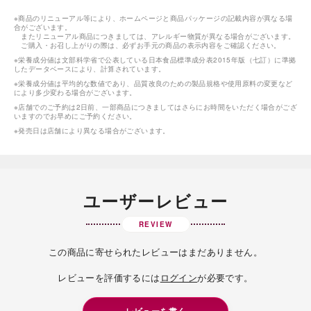
※商品のリニューアル等により、ホームページと商品パッケージの記載内容が異なる場
合がございます。
またリニューアル商品につきましては、アレルギー物質が異なる場合がございます。
ご購入・お召し上がりの際は、必ずお手元の商品の表示内容をご確認ください。
※栄養成分値は文部科学省で公表している日本食品標準成分表2015年版（七訂）に準拠
したデータベースにより、計算されています。
※栄養成分値は平均的な数値であり、品質改良のための製品規格や使用原料の変更など
により多少変わる場合がございます。
※店舗でのご予約は2日前、一部商品につきましてはさらにお時間をいただく場合がござ
いますのでお早めにご予約ください。
※発売日は店舗により異なる場合がございます。
ユーザーレビュー
REVIEW
この商品に寄せられたレビューはまだありません。
レビューを評価するには
ログイン
が必要です。