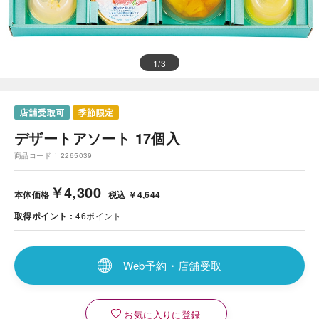
1
/
3
デザートアソート 17個入
商品コード
2265039
￥4,300
本体価格
税込 ￥4,644
取得ポイント
46
ポイント
Web予約・店舗受取
お気に入りに登録