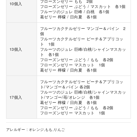
フローズンゼリー もも 2個
10個入
フローズンゼリー ぶどう / マスカット 各1個
フルーツのジュレ 巨峰 / 白桃 各1個
葛ゼリー 檸檬 / 日向夏 各1個
フルーツカクテルゼリー マンゴー＆パイン 2
個
フルーツカクテルゼリー ピーチ＆アプリコッ
ト 1個
海外 Overseas shops
13個入
フルーツのジュレ 巨峰/白桃/シャインマスカッ
ト 各1個
Indonesia
Singapore
フローズンゼリー ぶどう / もも 各2個
フローズンゼリー マスカット 1個
Malaysia
Hong Kong
葛ゼリー 檸檬 / 日向夏 各1個
UAE
Thailand
Vietnam
フルーツカクテルゼリー ピーチ＆アプリコッ
ト/マンゴー＆パイン 各2個
フルーツのジュレ 巨峰/白桃/シャインマスカッ
17個入
ト/マンゴー/苺/オレンジ 各1個
葛ゼリー 檸檬 / 日向夏 各1個
Iは八ヶ岳や末広がりを意味す
フローズンゼリー ぶどう / もも 各2個
おやつ時」という意味を込
フローズンゼリー マスカット 1個
た。雄大な八ヶ岳山麓の自
まれる、こだわりのスイー
ださい。
アレルギー
オレンジ,もも,りんご