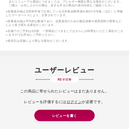
またリニューアル商品につきましては、アレルギー物質が異なる場合がございます。
ご購入・お召し上がりの際は、必ずお手元の商品の表示内容をご確認ください。
※栄養成分値は文部科学省で公表している日本食品標準成分表2015年版（七訂）に準拠
したデータベースにより、計算されています。
※栄養成分値は平均的な数値であり、品質改良のための製品規格や使用原料の変更など
により多少変わる場合がございます。
※店舗でのご予約は2日前、一部商品につきましてはさらにお時間をいただく場合がござ
いますのでお早めにご予約ください。
※発売日は店舗により異なる場合がございます。
ユーザーレビュー
REVIEW
この商品に寄せられたレビューはまだありません。
レビューを評価するには
ログイン
が必要です。
レビューを書く