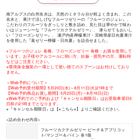
南アルプスの白州名水は、天然のミネラル分が程よく含まれ、この
名水と、果汁で涼しげなフルーツゼリーの『フルーツのジュレ』、
こだわりのフルーツをぎっしりと敷き詰め、見た目は華やかで味わ
いはジューシーな『フルーツカクテルゼリー』、 凍らせてもおいし
い『フローズンゼリー』、 瀬戸内産檸檬果汁・宮崎県産日向夏果汁
を使用した『葛ゼリー檸檬・日向夏』を詰合せました。
※フルーツのジュレ 各種、フローズンゼリー 各種：お酒を使用して
います。お子様やアルコールに弱い方、妊娠・授乳中の方、運転時
などはご注意ください。
※環境保全施策の一環として使い捨てのスプーンはお付けしており
ません。
＜Web予約について＞
【Web予約受付期間】5月20日(水)～8月11日(火)21時まで
【Web予約商品お渡し期間】5月25日(月)～8月16日(日)
※Web予約でのご予約および『キャンセル期限日』はお受取希望日5
日前の21時までとなります。
※『キャンセル期限日』は
【※こちら※】
よりご確認ください。
<詰め合わせ内容>
フルーツカクテルゼリー ピーチ＆アプリコッ
ト/マンゴー＆パイン 各1個