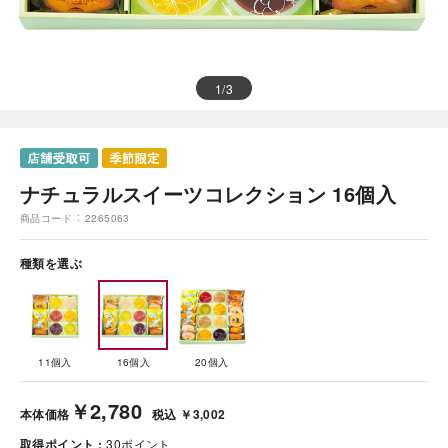
1
/
3
ナチュラルスイーツコレクション 16個入
商品コード
2265063
種類を選ぶ
11個入
16個入
20個入
￥2,780
本体価格
税込 ￥3,002
取得ポイント
30
ポイント