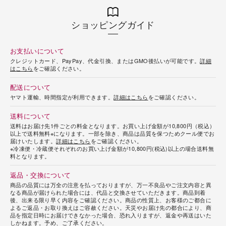
ショッピングガイド
お支払いについて
クレジットカード、PayPay、代金引換、またはGMO後払いが可能です。
詳細
はこちら
をご確認ください。
配送について
ヤマト運輸、時間指定が利用できます。
詳細はこちら
をご確認ください。
送料について
送料はお届け先1件ごとの料金となります。お買い上げ金額が10,800円（税込）
以上で送料無料※になります。一部を除き、商品は品質を保つためクール便でお
届けいたします。
詳細はこちら
をご確認ください。
※冷凍便・冷蔵便それぞれのお買い上げ金額が10,800円(税込)以上の場合送料無
料となります。
返品・交換について
商品の品質には万全の注意を払っておりますが、万一不良品やご注文内容と異
なる商品が届けられた場合には、代品と交換させていただきます。商品到着
後、出来る限り早く内容をご確認ください。商品の性質上、お客様のご都合に
よるご返品・お取り換えはご容赦ください。天災やお届け先の都合により、商
品を指定日時にお届けできなかった場合、恐れ入りますが、返金や再送はいた
しかねます。予め、ご了承ください。