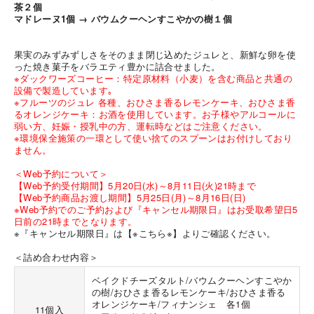
茶２個
マドレーヌ1個 → バウムクーヘンすこやかの樹１個
果実のみずみずしさをそのまま閉じ込めたジュレと、新鮮な卵を使
った焼き菓子をバラエティ豊かに詰合せました。
※ダックワーズコーヒー：特定原材料（小麦）を含む商品と共通の
設備で製造しています｡
※フルーツのジュレ 各種、おひさま香るレモンケーキ、おひさま香
海外 Overseas shops
るオレンジケーキ：お酒を使用しています。お子様やアルコールに
弱い方、妊娠・授乳中の方、運転時などはご注意ください。
Indonesia
Singapore
Iは八ヶ岳や末広がりを意味す
※環境保全施策の一環として使い捨てのスプーンはお付けしており
おやつ時」という意味を込
ません。
Malaysia
Hong Kong
た。雄大な八ヶ岳山麓の自
UAE
Thailand
まれる、こだわりのスイー
＜Web予約について＞
ださい。
Vietnam
【Web予約受付期間】5月20日(水)～8月11日(火)21時まで
【Web予約商品お渡し期間】5月25日(月)～8月16日(日)
※Web予約でのご予約および『キャンセル期限日』はお受取希望日5
日前の21時までとなります。
※『キャンセル期限日』は
【※こちら※】
よりご確認ください。
＜詰め合わせ内容＞
ベイクドチーズタルト/バウムクーヘンすこやか
の樹/おひさま香るレモンケーキ/おひさま香る
オレンジケーキ/フィナンシェ 各1個
11個入