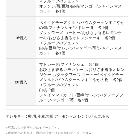
＜フルーツのジュレ＞
オレンジ/苺/巨峰/白桃/マンゴー/シャインマス
カット 各1個
ベイクドチーズタルト/バウムクーヘンすこやか
の樹/フィナンシェ/マドレーヌ 各1個
ダックワーズ コーヒー/おひさま香るレモンケ
16個入
ーキ/おひさま香るオレンジケーキ 各2個
＜フルーツのジュレ＞
白桃/巨峰/オレンジ/マンゴー/苺/シャインマス
カット 各1個
マドレーヌ/フィナンシェ 各1個
おひさま香るレモンケーキ/おひさま香るオレン
ジケーキ/ダックワーズ コーヒー/ベイクドチー
ズタルト/バウムクーヘンすこやかの樹 各2個
20個入
＜フルーツのジュレ＞
白桃 2個
シャインマスカット/巨峰/オレンジ/グレープフ
ルーツ/マンゴー/苺 各1個
アレルギー
卵,乳,小麦,大豆,アーモンド,オレンジ,りんご,もも
※写真およびデザインはイメージです。
※通販限定の商品は、通常の店舗ではお取扱いがございません。