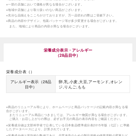
※一部の店舗において価格が異なる場合がございます。
※地域や店舗により取り扱いのない商品がございます。
※充分な品揃えをこころがけておりますが、万一品切れの際はご容赦下さい。
※商品の内容やデザイン、包装パッケージ等が多少変更する場合がございます。
また、地域により商品の内容が異なる場合がございます。
栄養成分表示・アレルギー
（28品目中）
栄養成分表（）
アレルギー表示（28品
卵,乳,小麦,大豆,アーモンド,オレン
目中）
ジ,りんご,もも
※商品のリニューアル等により、ホームページと商品パッケージの記載内容が異なる場
合がございます。
またリニューアル商品につきましては、アレルギー物質が異なる場合がございます。
ご購入・お召し上がりの際は、必ずお手元の商品の表示内容をご確認ください。
※栄養成分値は文部科学省で公表している日本食品標準成分表2015年版（七訂）に準拠
したデータベースにより、計算されています。
※栄養成分値は平均的な数値であり、品質改良のための製品規格や使用原料の変更など