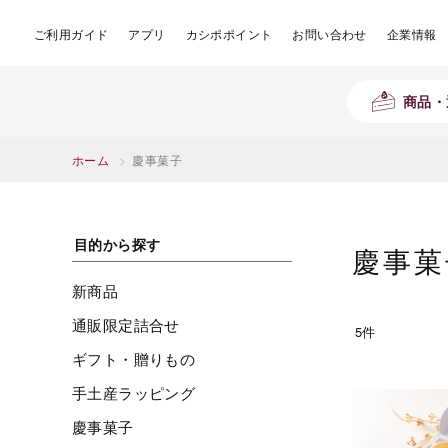
ご利用ガイド
アプリ
カシポポイント
お問い合わせ
企業情報
商品・
ホーム
>
慶事菓子
目的から探す
慶事菓
新商品
通販限定詰合せ
5件
ギフト・贈りもの
手土産ラッピング
慶事菓子