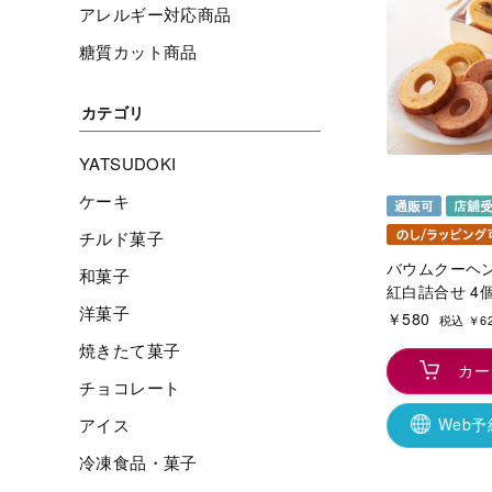
アレルギー対応商品
糖質カット商品
カテゴリ
YATSUDOKI
ケーキ
チルド菓子
バウムクーヘ
和菓子
紅白詰合せ 4
洋菓子
￥580
税込 ￥6
焼きたて菓子
カー
チョコレート
アイス
Web
冷凍食品・菓子