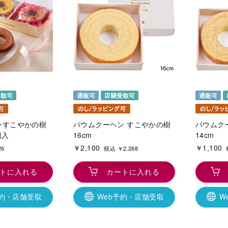
ンすこやかの樹
バウムクーヘン すこやかの樹
バウムク
個入
16cm
14cm
￥2,100
￥1,100
26
税込 ￥2,268
トに入れる
カートに入れる
予約・店舗受取
Web予約・店舗受取
W