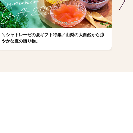
＼シャトレーゼの夏ギフト特集／山梨の大自然から涼
店舗
やかな夏の贈り物。
ゼの
ちら