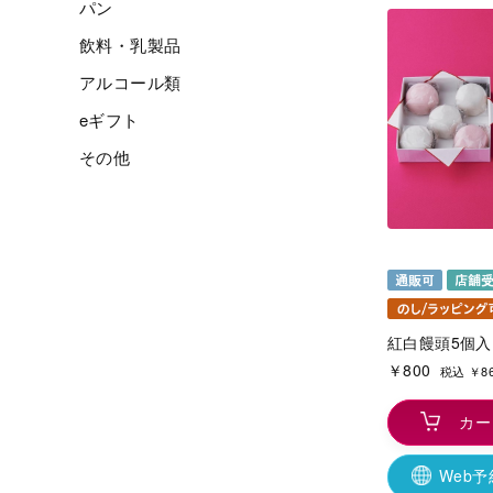
パン
飲料・乳製品
アルコール類
eギフト
その他
紅白饅頭5個入
￥800
税込 ￥8
カー
Web