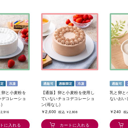
と卵と小麦粉を
【通販】卵と小麦粉を使用し
乳と卵と
いデコレーショ
ていないチョコデコレーショ
ないおい
)
ン(苺なし)
￥2,600
￥240
2,916
税込 ￥2,808
税込
トに入れる
カートに入れる