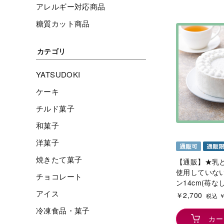
アレルギー対応商品
糖質カット商品
カテゴリ
YATSUDOKI
ケーキ
チルド菓子
和菓子
洋菓子
焼きたて菓子
【通販】★乳
使用していな
チョコレート
ン14cm(苺なし
アイス
￥2,700
税込 ￥
冷凍食品・菓子
カー