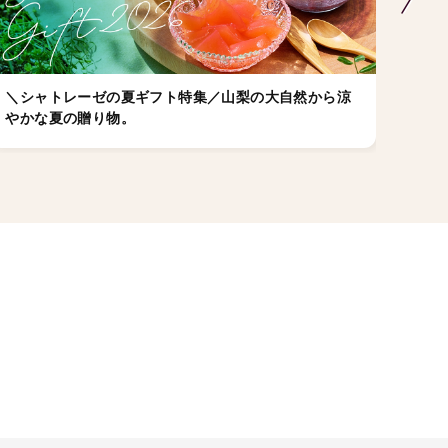
＼シャトレーゼの夏ギフト特集／山梨の大自然から涼
店舗
やかな夏の贈り物。
ゼの
ちら