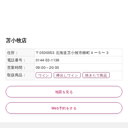
苫小牧店
住所：
〒0530053 北海道苫小牧市柳町４ー５ー３
電話番号：
0144-53-1136
営業時間：
09:00～20:00
取扱商品：
ワイン
樽出しワイン
焼きたて商品
地図を見る
Web予約をする