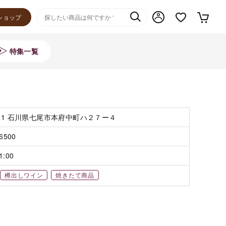
ショップ
特集一覧
021 石川県七尾市本府中町ハ２７ー４
-6500
1:00
樽出しワイン
焼きたて商品