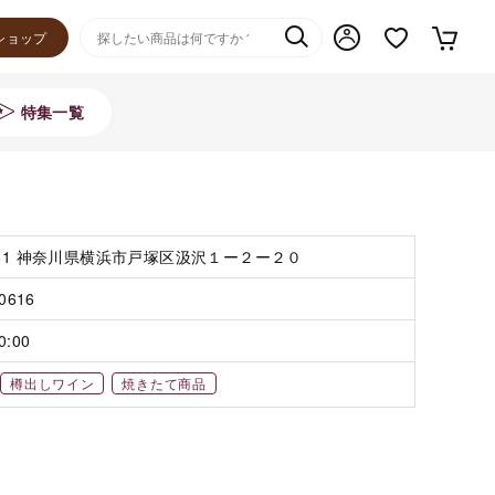
ショップ
特集一覧
061 神奈川県横浜市戸塚区汲沢１ー２ー２０
-0616
0:00
樽出しワイン
焼きたて商品