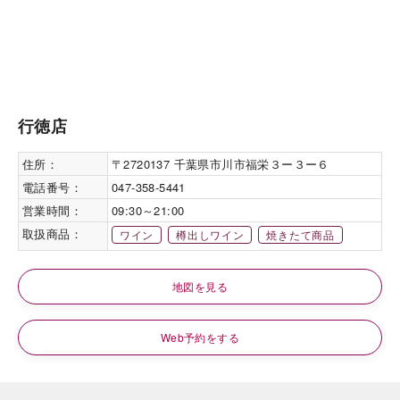
行徳店
住所：
〒2720137 千葉県市川市福栄３ー３ー６
電話番号：
047-358-5441
営業時間：
09:30～21:00
取扱商品：
ワイン
樽出しワイン
焼きたて商品
地図を見る
Web予約をする