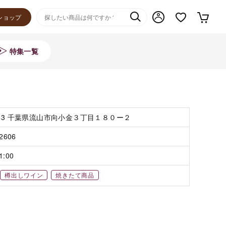
ショップ
特集一覧
143 千葉県流山市向小金３丁目１８０ー２
-2606
1:00
樽出しワイン
焼きたて商品