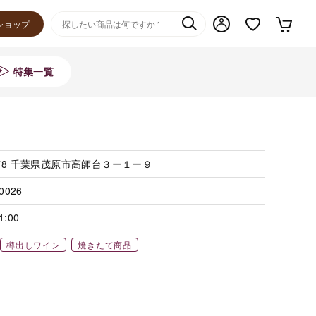
ショップ
特集一覧
078 千葉県茂原市高師台３ー１ー９
-0026
1:00
樽出しワイン
焼きたて商品