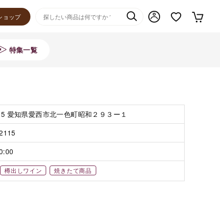
ショップ
特集一覧
905 愛知県愛西市北一色町昭和２９３ー１
-2115
0:00
樽出しワイン
焼きたて商品