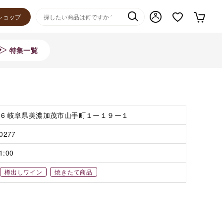
ショップ
特集一覧
036 岐阜県美濃加茂市山手町１ー１９ー１
-0277
1:00
樽出しワイン
焼きたて商品