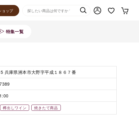
ショップ
特集一覧
055 兵庫県洲本市大野字平成１８６７番
-7389
1:00
樽出しワイン
焼きたて商品