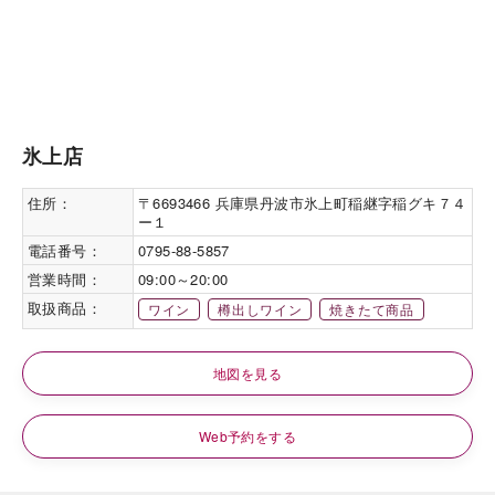
氷上店
住所：
〒6693466 兵庫県丹波市氷上町稲継字稲グキ７４
ー１
電話番号：
0795-88-5857
営業時間：
09:00～20:00
取扱商品：
ワイン
樽出しワイン
焼きたて商品
地図を見る
Web予約をする