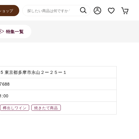
ショップ
特集一覧
025 東京都多摩市永山２ー２５ー１
-7688
1:00
樽出しワイン
焼きたて商品