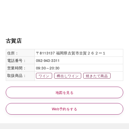
古賀店
住所：
〒8113137 福岡県古賀市古賀２６２ー１
電話番号：
092-943-3311
営業時間：
09:30～20:30
取扱商品：
ワイン
樽出しワイン
焼きたて商品
地図を見る
Web予約をする