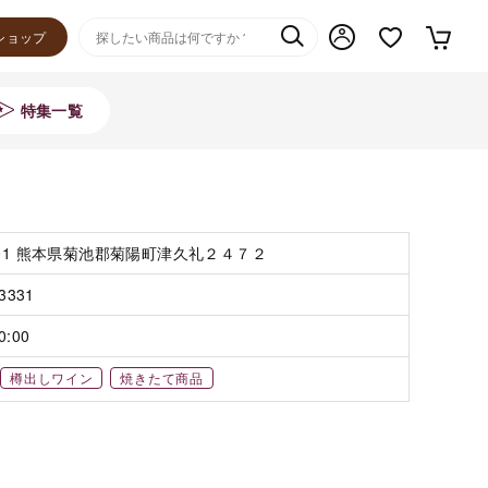
ショップ
特集一覧
101 熊本県菊池郡菊陽町津久礼２４７２
-3331
0:00
樽出しワイン
焼きたて商品