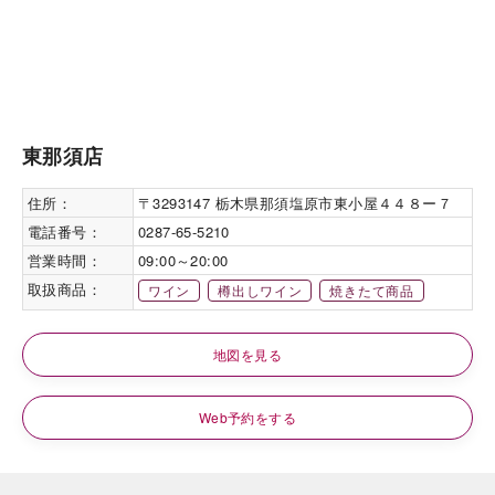
東那須店
住所：
〒3293147 栃木県那須塩原市東小屋４４８ー７
電話番号：
0287-65-5210
営業時間：
09:00～20:00
取扱商品：
ワイン
樽出しワイン
焼きたて商品
地図を見る
Web予約をする