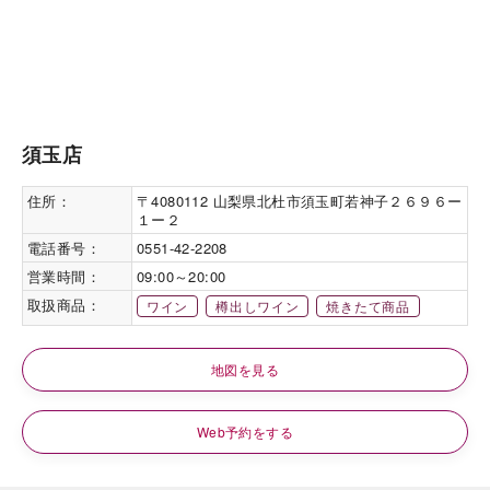
須玉店
住所：
〒4080112 山梨県北杜市須玉町若神子２６９６ー
１ー２
電話番号：
0551-42-2208
営業時間：
09:00～20:00
取扱商品：
ワイン
樽出しワイン
焼きたて商品
地図を見る
Web予約をする