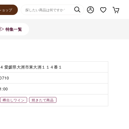
ショップ
特集一覧
064 愛媛県大洲市東大洲１１４番１
-0710
1:00
樽出しワイン
焼きたて商品