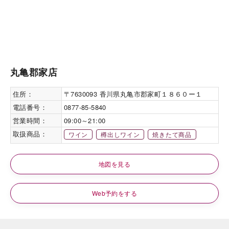
丸亀郡家店
住所：
〒7630093 香川県丸亀市郡家町１８６０ー１
電話番号：
0877-85-5840
営業時間：
09:00～21:00
取扱商品：
ワイン
樽出しワイン
焼きたて商品
地図を見る
Web予約をする