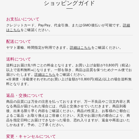
ショッピングガイド
お支払いについて
クレジットカード、PayPay、代金引換、またはGMO後払いが可能です。
詳細
はこちら
をご確認ください。
配送について
ヤマト運輸、時間指定が利用できます。
詳細はこちら
をご確認ください。
送料について
送料はお届け先1件ごとの料金となります。お買い上げ金額が10,800円（税込）
以上で送料無料※になります。一部を除き、商品は品質を保つためクール便でお
届けいたします。
詳細はこちら
をご確認ください。
※冷凍便・冷蔵便それぞれのお買い上げ金額が10,800円(税込)以上の場合送料無
料となります。
返品・交換について
商品の品質には万全の注意を払っておりますが、万一不良品やご注文内容と異
なる商品が届けられた場合には、代品と交換させていただきます。商品到着
後、出来る限り早く内容をご確認ください。商品の性質上、お客様のご都合に
よるご返品・お取り換えはご容赦ください。天災やお届け先の都合により、商
品を指定日時にお届けできなかった場合、恐れ入りますが、返金や再送はいた
しかねます。予め、ご了承ください。
変更・キャンセルについて