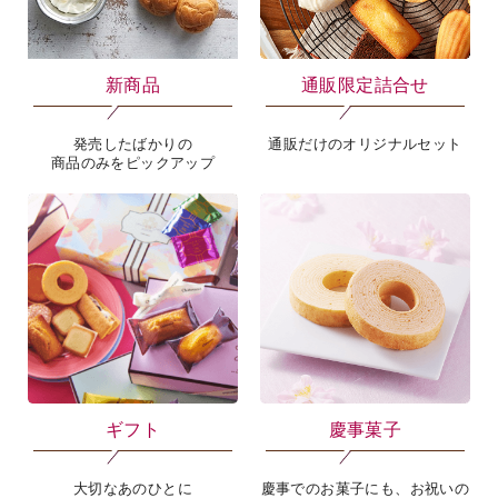
新商品
通販限定詰合せ
発売したばかりの
通販だけのオリジナルセット
商品のみをピックアップ
海外 Overseas shops
Indonesia
Singapore
Malaysia
Hong Kong
UAE
Thailand
Vietnam
Iは八ヶ岳や末広がりを意味す
おやつ時」という意味を込
た。雄大な八ヶ岳山麓の自
ギフト
慶事菓子
まれる、こだわりのスイー
ださい。
大切なあのひとに
慶事でのお菓子にも、お祝いの