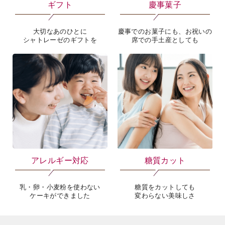
ギフト
慶事菓子
大切なあのひとに
慶事でのお菓子にも、お祝いの
シャトレーゼのギフトを
席での手土産としても
海外 Overseas shops
Indonesia
Singapore
Malaysia
Hong Kong
UAE
Thailand
Vietnam
アレルギー対応
糖質カット
Iは八ヶ岳や末広がりを意味す
おやつ時」という意味を込
乳・卵・小麦粉を使わない
糖質をカットしても
た。雄大な八ヶ岳山麓の自
ケーキができました
変わらない美味しさ
まれる、こだわりのスイー
ださい。