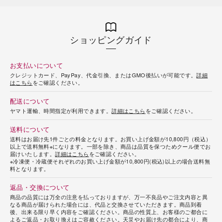
ショッピングガイド
お支払いについて
クレジットカード、PayPay、代金引換、またはGMO後払いが可能です。
詳細
はこちら
をご確認ください。
配送について
ヤマト運輸、時間指定が利用できます。
詳細はこちら
をご確認ください。
送料について
送料はお届け先1件ごとの料金となります。お買い上げ金額が10,800円（税込）
以上で送料無料※になります。一部を除き、商品は品質を保つためクール便でお
届けいたします。
詳細はこちら
をご確認ください。
※冷凍便・冷蔵便それぞれのお買い上げ金額が10,800円(税込)以上の場合送料無
料となります。
返品・交換について
商品の品質には万全の注意を払っておりますが、万一不良品やご注文内容と異
なる商品が届けられた場合には、代品と交換させていただきます。商品到着
後、出来る限り早く内容をご確認ください。商品の性質上、お客様のご都合に
よるご返品・お取り換えはご容赦ください。天災やお届け先の都合により、商