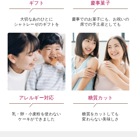
ギフト
慶事菓子
大切なあのひとに
慶事でのお菓子にも、お祝いの
シャトレーゼのギフトを
席での手土産としても
海外 Overseas shops
Indonesia
Singapore
Malaysia
Hong Kong
UAE
Thailand
Vietnam
アレルギー対応
糖質カット
Iは八ヶ岳や末広がりを意味す
おやつ時」という意味を込
乳・卵・小麦粉を使わない
糖質をカットしても
た。雄大な八ヶ岳山麓の自
ケーキができました
変わらない美味しさ
まれる、こだわりのスイー
ださい。