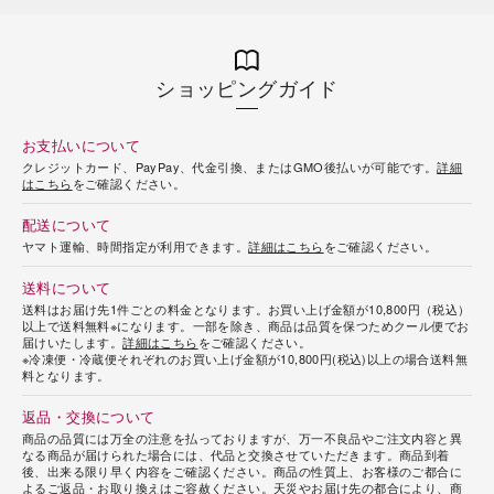
ショッピングガイド
お支払いについて
クレジットカード、PayPay、代金引換、またはGMO後払いが可能です。
詳細
はこちら
をご確認ください。
配送について
ヤマト運輸、時間指定が利用できます。
詳細はこちら
をご確認ください。
送料について
送料はお届け先1件ごとの料金となります。お買い上げ金額が10,800円（税込）
以上で送料無料※になります。一部を除き、商品は品質を保つためクール便でお
届けいたします。
詳細はこちら
をご確認ください。
※冷凍便・冷蔵便それぞれのお買い上げ金額が10,800円(税込)以上の場合送料無
料となります。
返品・交換について
商品の品質には万全の注意を払っておりますが、万一不良品やご注文内容と異
なる商品が届けられた場合には、代品と交換させていただきます。商品到着
後、出来る限り早く内容をご確認ください。商品の性質上、お客様のご都合に
よるご返品・お取り換えはご容赦ください。天災やお届け先の都合により、商