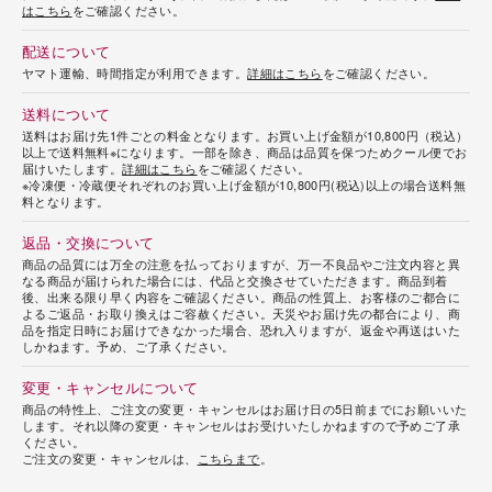
はこちら
をご確認ください。
配送について
ヤマト運輸、時間指定が利用できます。
詳細はこちら
をご確認ください。
送料について
送料はお届け先1件ごとの料金となります。お買い上げ金額が10,800円（税込）
以上で送料無料※になります。一部を除き、商品は品質を保つためクール便でお
届けいたします。
詳細はこちら
をご確認ください。
※冷凍便・冷蔵便それぞれのお買い上げ金額が10,800円(税込)以上の場合送料無
料となります。
返品・交換について
商品の品質には万全の注意を払っておりますが、万一不良品やご注文内容と異
なる商品が届けられた場合には、代品と交換させていただきます。商品到着
後、出来る限り早く内容をご確認ください。商品の性質上、お客様のご都合に
よるご返品・お取り換えはご容赦ください。天災やお届け先の都合により、商
品を指定日時にお届けできなかった場合、恐れ入りますが、返金や再送はいた
しかねます。予め、ご了承ください。
変更・キャンセルについて
商品の特性上、ご注文の変更・キャンセルはお届け日の5日前までにお願いいた
します。それ以降の変更・キャンセルはお受けいたしかねますので予めご了承
ください。
ご注文の変更・キャンセルは、
こちらまで
。