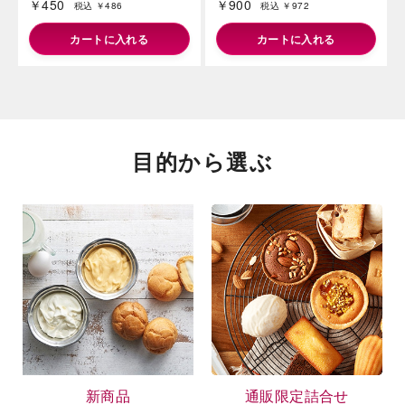
￥450
￥900
税込 ￥486
税込 ￥972
カートに入れる
カートに入れる
海外 Overseas shops
目的から選ぶ
Indonesia
Singapore
Malaysia
Hong Kong
UAE
Thailand
Vietnam
Iは八ヶ岳や末広がりを意味す
おやつ時」という意味を込
た。雄大な八ヶ岳山麓の自
まれる、こだわりのスイー
ださい。
新商品
通販限定詰合せ