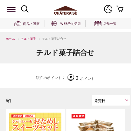
商品・通販
WEB予約受取
店舗一覧
ホーム
>
チルド菓子
>
チルド菓子詰合せ
チルド菓子詰合せ
0
現在のポイント
ポイント
8件