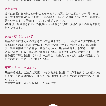
送料について
送料はお届け先1件ごとの料金となります。お買い上げ金額が10,800円（税込）
以上で送料無料※になります。一部を除き、商品は品質を保つためクール便でお
届けいたします。
詳細はこちら
をご確認ください。
※冷凍便・冷蔵便それぞれのお買い上げ金額が10,800円(税込)以上の場合送料無
料となります。
返品・交換について
商品の品質には万全の注意を払っておりますが、万一不良品やご注文内容と異
なる商品が届けられた場合には、代品と交換させていただきます。商品到着
後、出来る限り早く内容をご確認ください。商品の性質上、お客様のご都合に
よるご返品・お取り換えはご容赦ください。天災やお届け先の都合により、商
品を指定日時にお届けできなかった場合、恐れ入りますが、返金や再送はいた
しかねます。予め、ご了承ください。
変更・キャンセルについて
商品の特性上、ご注文の変更・キャンセルはお届け日の5日前までにお願いいた
します。それ以降の変更・キャンセルはお受けいたしかねますので予めご了承
ください。
ご注文の変更・キャンセルは、
こちらまで
。