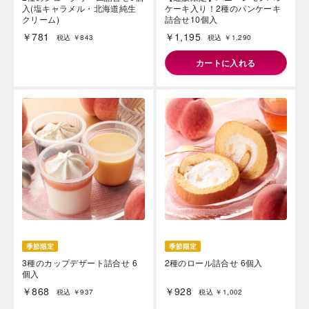
入(塩キャラメル・北海道純生
ケーキ入り！2種のパンケーキ
クリーム)
詰合せ10個入
￥781
￥1,195
税込 ￥843
税込 ￥1,290
カートに入れる
海外 Overseas shops
Indonesia
Singapore
Malaysia
Hong Kong
UAE
Thailand
Vietnam
Iは八ヶ岳や末広がりを意味す
おやつ時」という意味を込
た。雄大な八ヶ岳山麓の自
3種のカップデザート詰合せ 6
2種のロール詰合せ 6個入
まれる、こだわりのスイー
個入
ださい。
￥868
￥928
税込 ￥937
税込 ￥1,002