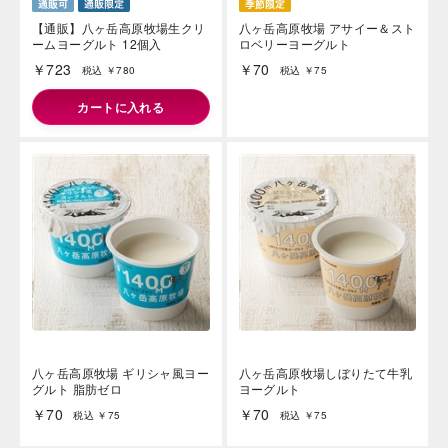
【通販】八ヶ岳高原牧場生クリ
八ヶ岳高原牧場 アサイー＆スト
ームヨーグルト 12個入
ロベリーヨーグルト
￥723
￥70
税込 ￥780
税込 ￥75
カートに入れる
海外 Overseas shops
Indonesia
Singapore
Malaysia
Hong Kong
UAE
Thailand
Vietnam
Iは八ヶ岳や末広がりを意味す
おやつ時」という意味を込
た。雄大な八ヶ岳山麓の自
八ヶ岳高原牧場 ギリシャ風ヨー
八ヶ岳高原牧場しぼりたて牛乳
まれる、こだわりのスイー
グルト 脂肪ゼロ
ヨーグルト
ださい。
￥70
￥70
税込 ￥75
税込 ￥75