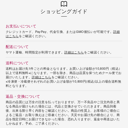
ショッピングガイド
お支払いについて
クレジットカード、PayPay、代金引換、またはGMO後払いが可能です。
詳細
はこちら
をご確認ください。
配送について
ヤマト運輸、時間指定が利用できます。
詳細はこちら
をご確認ください。
送料について
送料はお届け先1件ごとの料金となります。お買い上げ金額が10,800円（税込）
以上で送料無料※になります。一部を除き、商品は品質を保つためクール便でお
届けいたします。
詳細はこちら
をご確認ください。
※冷凍便・冷蔵便それぞれのお買い上げ金額が10,800円(税込)以上の場合送料無
料となります。
返品・交換について
商品の品質には万全の注意を払っておりますが、万一不良品やご注文内容と異
なる商品が届けられた場合には、代品と交換させていただきます。商品到着
後、出来る限り早く内容をご確認ください。商品の性質上、お客様のご都合に
よるご返品・お取り換えはご容赦ください。天災やお届け先の都合により、商
品を指定日時にお届けできなかった場合、恐れ入りますが、返金や再送はいた
しかねます。予め、ご了承ください。