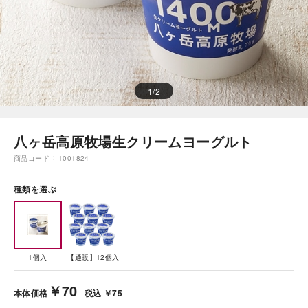
1
/
2
八ヶ岳高原牧場生クリームヨーグルト
商品コード
1001824
種類を選ぶ
1個入
【通販】12個入
￥70
本体価格
税込 ￥75