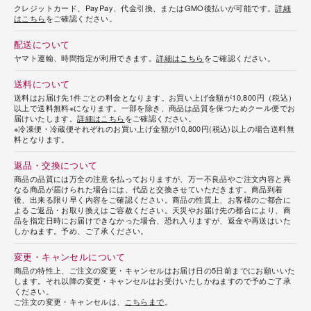
クレジットカード、PayPay、代金引換、またはGMO後払いが可能です。
詳細
はこちら
をご確認ください。
配送について
ヤマト運輸、時間指定が利用できます。
詳細はこちら
をご確認ください。
送料について
送料はお届け先1件ごとの料金となります。お買い上げ金額が10,800円（税込）
以上で送料無料※になります。一部を除き、商品は品質を保つためクール便でお
届けいたします。
詳細はこちら
をご確認ください。
※冷凍便・冷蔵便それぞれのお買い上げ金額が10,800円(税込)以上の場合送料無
料となります。
返品・交換について
商品の品質には万全の注意を払っておりますが、万一不良品やご注文内容と異
なる商品が届けられた場合には、代品と交換させていただきます。商品到着
後、出来る限り早く内容をご確認ください。商品の性質上、お客様のご都合に
よるご返品・お取り換えはご容赦ください。天災やお届け先の都合により、商
品を指定日時にお届けできなかった場合、恐れ入りますが、返金や再送はいた
しかねます。予め、ご了承ください。
変更・キャンセルについて
商品の特性上、ご注文の変更・キャンセルはお届け日の5日前までにお願いいた
します。それ以降の変更・キャンセルはお受けいたしかねますので予めご了承
ください。
ご注文の変更・キャンセルは、
こちらまで
。