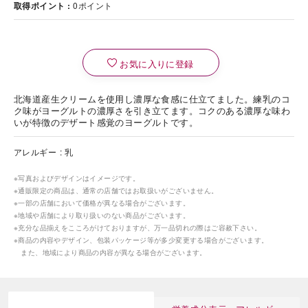
取得ポイント
0
ポイント
お気に入りに登録
北海道産生クリームを使用し濃厚な食感に仕立てました。練乳のコ
ク味がヨーグルトの濃厚さを引き立てます。コクのある濃厚な味わ
いが特徴のデザート感覚のヨーグルトです。
アレルギー
乳
※写真およびデザインはイメージです。
※通販限定の商品は、通常の店舗ではお取扱いがございません。
※一部の店舗において価格が異なる場合がございます。
※地域や店舗により取り扱いのない商品がございます。
※充分な品揃えをこころがけておりますが、万一品切れの際はご容赦下さい。
※商品の内容やデザイン、包装パッケージ等が多少変更する場合がございます。
また、地域により商品の内容が異なる場合がございます。