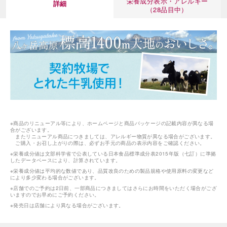
栄養成分表示・アレルギー
詳細
（28品目中）
海外 Overseas shops
Indonesia
Singapore
Malaysia
Hong Kong
UAE
Thailand
※商品のリニューアル等により、ホームページと商品パッケージの記載内容が異なる場
合がございます。
Vietnam
またリニューアル商品につきましては、アレルギー物質が異なる場合がございます。
ご購入・お召し上がりの際は、必ずお手元の商品の表示内容をご確認ください。
※栄養成分値は文部科学省で公表している日本食品標準成分表2015年版（七訂）に準拠
したデータベースにより、計算されています。
Iは八ヶ岳や末広がりを意味す
※栄養成分値は平均的な数値であり、品質改良のための製品規格や使用原料の変更など
により多少変わる場合がございます。
おやつ時」という意味を込
た。雄大な八ヶ岳山麓の自
※店舗でのご予約は2日前、一部商品につきましてはさらにお時間をいただく場合がござ
いますのでお早めにご予約ください。
まれる、こだわりのスイー
ださい。
※発売日は店舗により異なる場合がございます。