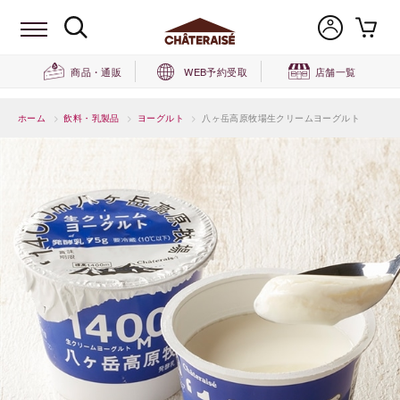
商品・通販
WEB予約受取
店舗一覧
ホーム
>
飲料・乳製品
>
ヨーグルト
>
八ヶ岳高原牧場生クリームヨーグルト