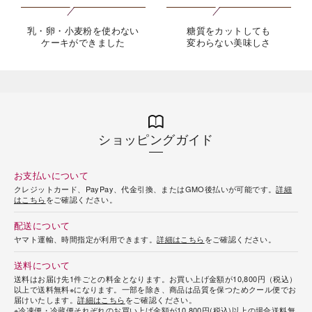
乳・卵・小麦粉を使わない
糖質をカットしても
ケーキができました
変わらない美味しさ
海外 Overseas shops
Indonesia
Singapore
ショッピングガイド
Malaysia
Hong Kong
UAE
Thailand
お支払いについて
Vietnam
クレジットカード、PayPay、代金引換、またはGMO後払いが可能です。
詳細
はこちら
をご確認ください。
配送について
Iは八ヶ岳や末広がりを意味す
ヤマト運輸、時間指定が利用できます。
詳細はこちら
をご確認ください。
おやつ時」という意味を込
た。雄大な八ヶ岳山麓の自
送料について
まれる、こだわりのスイー
送料はお届け先1件ごとの料金となります。お買い上げ金額が10,800円（税込）
ださい。
以上で送料無料※になります。一部を除き、商品は品質を保つためクール便でお
届けいたします。
詳細はこちら
をご確認ください。
※冷凍便・冷蔵便それぞれのお買い上げ金額が10,800円(税込)以上の場合送料無