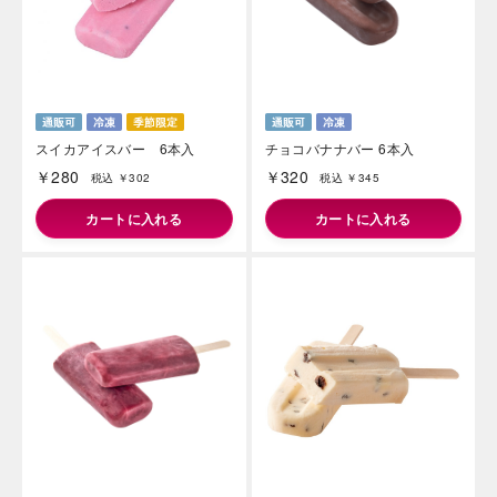
スイカアイスバー 6本入
チョコバナナバー 6本入
海外 Overseas shops
￥280
￥320
税込 ￥302
税込 ￥345
Indonesia
Singapore
カートに入れる
カートに入れる
Malaysia
Hong Kong
UAE
Thailand
Vietnam
Iは八ヶ岳や末広がりを意味す
おやつ時」という意味を込
た。雄大な八ヶ岳山麓の自
まれる、こだわりのスイー
ださい。