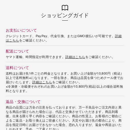
ショッピングガイド
お支払いについて
クレジットカード、PayPay、代金引換、またはGMO後払いが可能です。
詳細
はこちら
をご確認ください。
配送について
ヤマト運輸、時間指定が利用できます。
詳細はこちら
をご確認ください。
送料について
送料はお届け先1件ごとの料金となります。お買い上げ金額が10,800円（税込）
以上で送料無料※になります。一部を除き、商品は品質を保つためクール便でお
届けいたします。
詳細はこちら
をご確認ください。
※冷凍便・冷蔵便それぞれのお買い上げ金額が10,800円(税込)以上の場合送料無
料となります。
返品・交換について
商品の品質には万全の注意を払っておりますが、万一不良品やご注文内容と異
なる商品が届けられた場合には、代品と交換させていただきます。商品到着
後、出来る限り早く内容をご確認ください。商品の性質上、お客様のご都合に
よるご返品・お取り換えはご容赦ください。天災やお届け先の都合により、商
品を指定日時にお届けできなかった場合、恐れ入りますが、返金や再送はいた
しかねます。予め、ご了承ください。