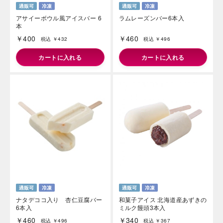
アサイーボウル風アイスバー 6
ラムレーズンバー6本入
本
￥400
￥460
税込 ￥432
税込 ￥496
カートに入れる
カートに入れる
ナタデココ入り 杏仁豆腐バー
和菓子アイス 北海道産あずきの
6本入
ミルク饅頭3本入
￥460
￥340
税込 ￥496
税込 ￥367