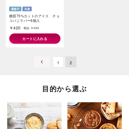
糖質75%カットのアイス チョ
コバニラバー6個入
￥420
税込 ￥453
カートに入れる
1
2
目的から選ぶ