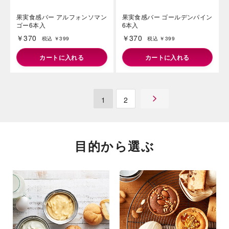
ラムレーズンバー6本入
レモン・ザ・スーパー6本入
￥460
￥300
税込 ￥496
税込 ￥324
カートに入れる
カートに入れる
果実食感バー アルフォンソマン
果実食感バー ゴールデンパイン
ゴー6本入
6本入
￥370
￥370
税込 ￥399
税込 ￥399
カートに入れる
カートに入れる
1
2