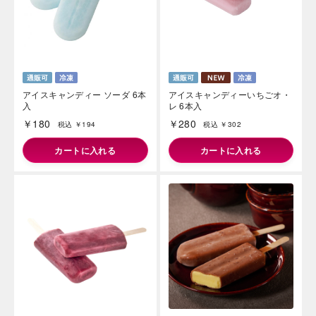
アイスキャンディー ソーダ 6本
アイスキャンディーいちごオ・
入
レ 6本入
海外 Overseas shops
￥180
￥280
税込 ￥194
税込 ￥302
Indonesia
Singapore
Iは八ヶ岳や末広がりを意味す
おやつ時」という意味を込
カートに入れる
Malaysia
カートに入れる
Hong Kong
た。雄大な八ヶ岳山麓の自
UAE
Thailand
まれる、こだわりのスイー
ださい。
Vietnam