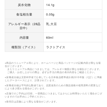
炭水化物
14.1g
食塩相当量
0.05g
アレルギー表示（28品
乳,大豆
目中）
内容量
60ml
種類別（アイス）
ラクトアイス
※商品のリニューアル等により、ホームページと商品パッケージの記載内容が異なる場
合がございます。
またリニューアル商品につきましては、アレルギー物質が異なる場合がございます。
ご購入・お召し上がりの際は、必ずお手元の商品の表示内容をご確認ください。
※栄養成分値は文部科学省で公表している日本食品標準成分表2015年版（七訂）に準拠
したデータベースにより、計算されています。
※栄養成分値は平均的な数値であり、品質改良のための製品規格や使用原料の変更など
により多少変わる場合がございます。
※店舗でのご予約は2日前、一部商品につきましてはさらにお時間をいただく場合がござ
いますのでお早めにご予約ください。
※発売日は店舗により異なる場合がございます。