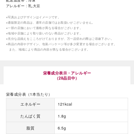
アレルギー
乳,大豆
※写真およびデザインはイメージです。
※通販限定の商品は、通常の店舗ではお取扱いがございません。
※一部の店舗において価格が異なる場合がございます。
※地域や店舗により取り扱いのない商品がございます。
※充分な品揃えをこころがけておりますが、万一品切れの際はご容赦下さい。
※商品の内容やデザイン、包装パッケージ等が多少変更する場合がございます。
海外 Overseas shops
また、地域により商品の内容が異なる場合がございます。
Indonesia
Singapore
Malaysia
Hong Kong
UAE
Thailand
栄養成分表示・アレルギー
（28品目中）
Vietnam
栄養成分表（1本当たり）
Iは八ヶ岳や末広がりを意味す
エネルギー
121kcal
おやつ時」という意味を込
た。雄大な八ヶ岳山麓の自
たんぱく質
1.8g
まれる、こだわりのスイー
ださい。
脂質
6.5g