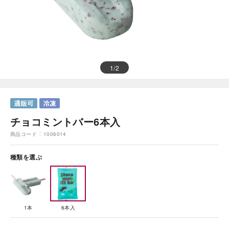
1
/
2
チョコミントバー6本入
商品コード
1006014
種類を選ぶ
1本
6本入