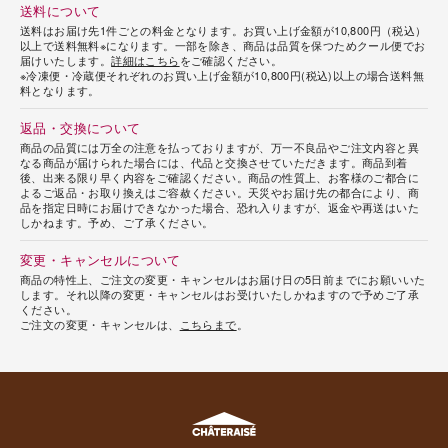
送料について
送料はお届け先1件ごとの料金となります。お買い上げ金額が10,800円（税込）
以上で送料無料※になります。一部を除き、商品は品質を保つためクール便でお
届けいたします。
詳細はこちら
をご確認ください。
※冷凍便・冷蔵便それぞれのお買い上げ金額が10,800円(税込)以上の場合送料無
料となります。
返品・交換について
商品の品質には万全の注意を払っておりますが、万一不良品やご注文内容と異
なる商品が届けられた場合には、代品と交換させていただきます。商品到着
後、出来る限り早く内容をご確認ください。商品の性質上、お客様のご都合に
よるご返品・お取り換えはご容赦ください。天災やお届け先の都合により、商
品を指定日時にお届けできなかった場合、恐れ入りますが、返金や再送はいた
しかねます。予め、ご了承ください。
変更・キャンセルについて
商品の特性上、ご注文の変更・キャンセルはお届け日の5日前までにお願いいた
します。それ以降の変更・キャンセルはお受けいたしかねますので予めご了承
ください。
ご注文の変更・キャンセルは、
こちらまで
。