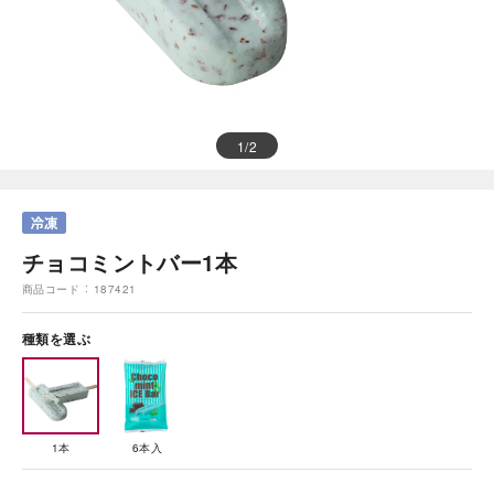
1
/
2
チョコミントバー1本
商品コード
187421
種類を選ぶ
1本
6本入