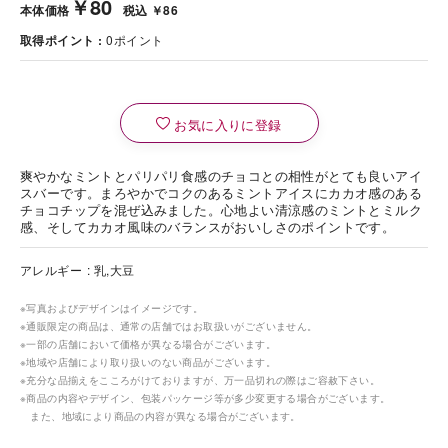
￥80
本体価格
税込 ￥86
取得ポイント
0
ポイント
お気に入りに登録
爽やかなミントとパリパリ食感のチョコとの相性がとても良いアイ
スバーです。まろやかでコクのあるミントアイスにカカオ感のある
チョコチップを混ぜ込みました。心地よい清涼感のミントとミルク
感、そしてカカオ風味のバランスがおいしさのポイントです。
アレルギー
乳,大豆
※写真およびデザインはイメージです。
※通販限定の商品は、通常の店舗ではお取扱いがございません。
※一部の店舗において価格が異なる場合がございます。
※地域や店舗により取り扱いのない商品がございます。
※充分な品揃えをこころがけておりますが、万一品切れの際はご容赦下さい。
※商品の内容やデザイン、包装パッケージ等が多少変更する場合がございます。
また、地域により商品の内容が異なる場合がございます。