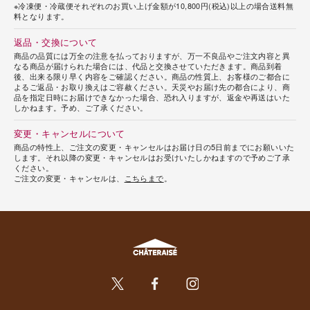
※冷凍便・冷蔵便それぞれのお買い上げ金額が10,800円(税込)以上の場合送料無
料となります。
返品・交換について
商品の品質には万全の注意を払っておりますが、万一不良品やご注文内容と異
なる商品が届けられた場合には、代品と交換させていただきます。商品到着
後、出来る限り早く内容をご確認ください。商品の性質上、お客様のご都合に
よるご返品・お取り換えはご容赦ください。天災やお届け先の都合により、商
品を指定日時にお届けできなかった場合、恐れ入りますが、返金や再送はいた
しかねます。予め、ご了承ください。
変更・キャンセルについて
商品の特性上、ご注文の変更・キャンセルはお届け日の5日前までにお願いいた
します。それ以降の変更・キャンセルはお受けいたしかねますので予めご了承
ください。
ご注文の変更・キャンセルは、
こちらまで
。