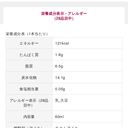
栄養成分表示・アレルギー
（28品目中）
栄養成分表（1本当たり）
エネルギー
121kcal
海外 Overseas shops
Indonesia
Singapore
たんぱく質
1.8g
Malaysia
Hong Kong
脂質
6.5g
UAE
Thailand
Vietnam
炭水化物
14.1g
食塩相当量
0.05g
Iは八ヶ岳や末広がりを意味す
アレルギー表示（28品
乳,大豆
おやつ時」という意味を込
目中）
た。雄大な八ヶ岳山麓の自
まれる、こだわりのスイー
ださい。
内容量
60ml
種類別（アイス）
ラクトアイス