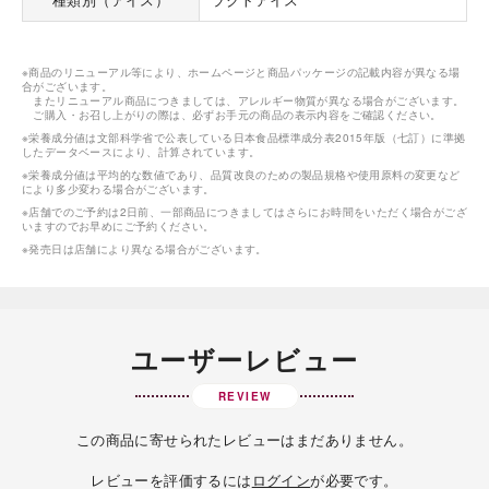
※商品のリニューアル等により、ホームページと商品パッケージの記載内容が異なる場
合がございます。
またリニューアル商品につきましては、アレルギー物質が異なる場合がございます。
ご購入・お召し上がりの際は、必ずお手元の商品の表示内容をご確認ください。
※栄養成分値は文部科学省で公表している日本食品標準成分表2015年版（七訂）に準拠
したデータベースにより、計算されています。
※栄養成分値は平均的な数値であり、品質改良のための製品規格や使用原料の変更など
により多少変わる場合がございます。
※店舗でのご予約は2日前、一部商品につきましてはさらにお時間をいただく場合がござ
いますのでお早めにご予約ください。
※発売日は店舗により異なる場合がございます。
ユーザーレビュー
REVIEW
この商品に寄せられたレビューはまだありません。
レビューを評価するには
ログイン
が必要です。