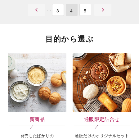
和菓子アイス 玉露と抹茶5本入
和菓子アイス たい焼き最中 宇
治抹茶 しっぽまであん 黒蜜風
味粒餡入 4個入
￥370
￥420
税込 ￥399
税込 ￥453
カートに入れる
3
4
5
目的から選ぶ