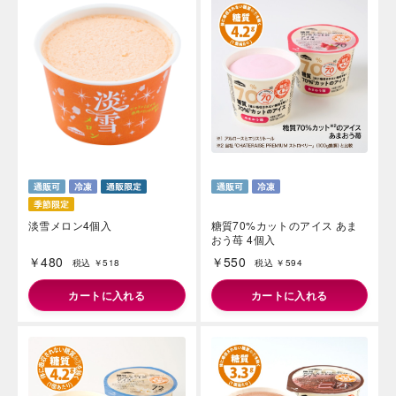
海外 Overseas shops
Indonesia
Singapore
Iは八ヶ岳や末広がりを意味す
おやつ時」という意味を込
Malaysia
Hong Kong
た。雄大な八ヶ岳山麓の自
UAE
Thailand
まれる、こだわりのスイー
淡雪メロン4個入
糖質70%カットのアイス あま
ださい。
Vietnam
おう苺 4個入
￥480
￥550
税込 ￥518
税込 ￥594
カートに入れる
カートに入れる