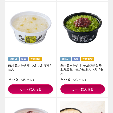
白州名水かき氷 つぶつぶ青梅4
白州名水かき氷 宇治抹茶金時
個入
北海道産小豆の粒あん入り 4個
入
￥440
￥440
税込 ￥475
税込 ￥475
カートに入れる
カートに入れる