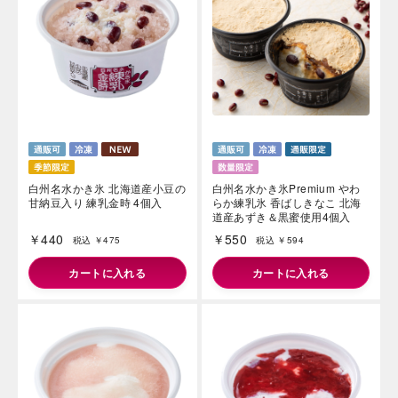
白州名水かき氷 北海道産小豆の
白州名水かき氷Premium やわ
甘納豆入り 練乳金時 4個入
らか練乳氷 香ばしきなこ 北海
道産あずき＆黒蜜使用4個入
￥440
￥550
税込 ￥475
税込 ￥594
カートに入れる
カートに入れる