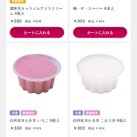
濃密生キャラメルアイスクリー
梅・ザ・スーパー 6本入
ム 4個入
￥580
￥300
税込 ￥626
税込 ￥324
カートに入れる
カートに入れる
白州名水かき氷 いちご 6個入
白州名水かき氷 こおり水 6個入
￥300
￥300
税込 ￥324
税込 ￥324