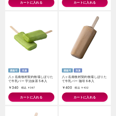
八ヶ岳南牧村契約牧場 しぼりた
八ヶ岳南牧村契約牧場しぼりた
て牛乳アイス 1500ml
て牛乳バー 6本入
￥780
￥400
税込 ￥842
税込 ￥432
カートに入れる
カートに入れる