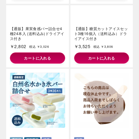
【通販】バニラアイス食べ比べ
【通販】ピスタチオ＆アフォガ
セット4種16個入 (送料込み)
ート入！チョコバッキー4種36
ドライアイス付き
本 送料込＆ドライアイス付
￥3,384
￥3,500
税込 ￥3,654
税込 ￥3,779
カートに入れる
カートに入れる
【通販】果実食感バー詰合せ4
【通販】糖質カットアイスセッ
種24本入 (送料込み)ドライアイ
ト3種16個入（送料込み）ドラ
ス付き
イアイス付き
￥2,802
￥3,525
税込 ￥3,026
税込 ￥3,806
カートに入れる
カートに入れる