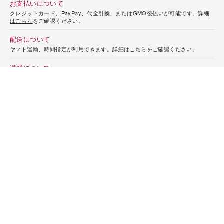
ショッピングガイド
お支払いについて
クレジットカード、PayPay、代金引換、またはGMO後払いが可能です。
詳細
はこちら
をご確認ください。
配送について
ヤマト運輸、時間指定が利用できます。
詳細はこちら
をご確認ください。
送料について
送料はお届け先1件ごとの料金となります。お買い上げ金額が10,800円（税込）
以上で送料無料※になります。一部を除き、商品は品質を保つためクール便でお
届けいたします。
詳細はこちら
をご確認ください。
※冷凍便・冷蔵便それぞれのお買い上げ金額が10,800円(税込)以上の場合送料無
料となります。
返品・交換について