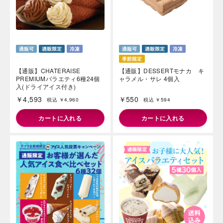
【通販】CHATERAISE
【通販】DESSERTモナカ キ
PREMIUMバラエティ6種24個
ャラメル・サレ 4個入
入(ドライアイス付き)
￥4,593
￥550
税込 ￥4,960
税込 ￥594
カートに入れる
カートに入れる