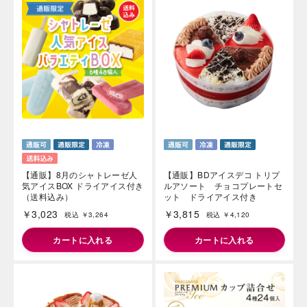
海外 Overseas shops
Indonesia
Singapore
Iは八ヶ岳や末広がりを意味す
おやつ時」という意味を込
Malaysia
Hong Kong
た。雄大な八ヶ岳山麓の自
UAE
Thailand
まれる、こだわりのスイー
【通販】8月のシャトレーゼ人
【通販】BDアイスデコ トリプ
ださい。
Vietnam
気アイスBOX ドライアイス付き
ルアソート チョコプレートセ
（送料込み）
ット ドライアイス付き
￥3,023
￥3,815
税込 ￥3,264
税込 ￥4,120
カートに入れる
カートに入れる