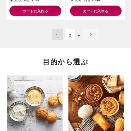
カートに入れる
発売日：2026年07月24日
DESSERTモナカ クレームブリ
アイスキャンディー ソーダ 6本
ュレタルト 4個入
入
￥550
￥180
税込 ￥594
税込 ￥194
カートに入れる
カートに入れる
1
2
目的から選ぶ