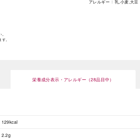
アレルギー
乳,小麦,大豆
い。
ます。
栄養成分表示・アレルギー（28品目中）
129kcal
2.2g