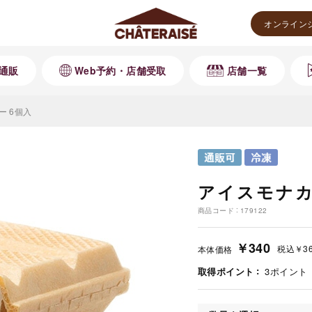
オンライン
通販
Web予約・店舗受取
店舗一覧
 6個入
アイスモナカ
商品コード
179122
￥340
税込
￥3
本体価格
取得ポイント
3
ポイント