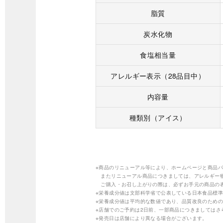
脂質
炭水化物
食塩相当量
アレルギー表示（28品目中）
内容量
種類別（アイス）
※商品のリニューアル等により、ホームページと商品
またリニューアル商品につきましては、アレルギー
ご購入・お召し上がりの際は、必ずお手元の商品の
※栄養成分値は文部科学省で公表している日本食品標準
※栄養成分値は平均的な数値であり、品質改良のため
※店舗でのご予約は2日前、一部商品につきましては
※発売日は店舗により異なる場合がございます。