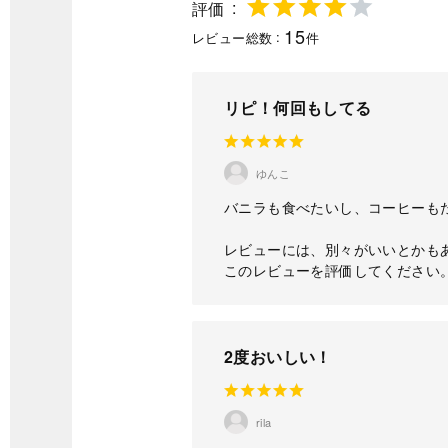
評価
15
レビュー総数
件
リピ！何回もしてる
ゆんこ
バニラも食べたいし、コーヒーも
レビューには、別々がいいとかも
このレビューを評価してください
2度おいしい！
rila