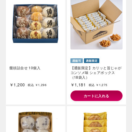
饅頭詰合せ 10個入
【通販限定】カリッと旨じゃが
コンソメ味 シェアボックス
（18袋入）
￥1,200
￥1,181
税込 ￥1,296
税込 ￥1,275
カートに入れる