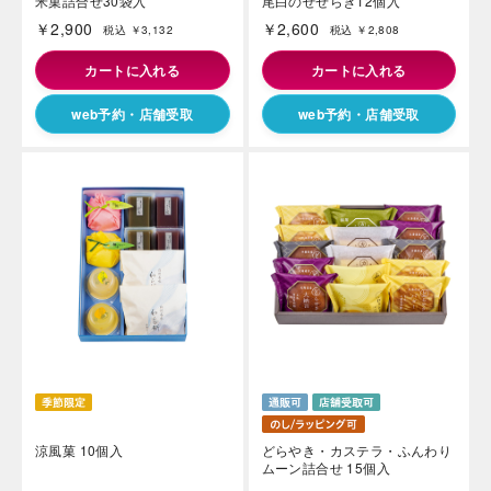
米菓詰合せ30袋入
尾白のせせらぎ12個入
￥2,900
￥2,600
税込 ￥3,132
税込 ￥2,808
カートに入れる
カートに入れる
web予約・店舗受取
web予約・店舗受取
涼風菓 10個入
どらやき・カステラ・ふんわり
ムーン詰合せ 15個入