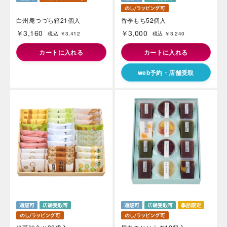
白州庵つづら箱21個入
香季もち52個入
￥3,160
￥3,000
税込 ￥3,412
税込 ￥3,240
カートに入れる
カートに入れる
web予約・店舗受取
海外 Overseas shops
Indonesia
Singapore
Malaysia
Hong Kong
UAE
Thailand
Vietnam
Iは八ヶ岳や末広がりを意味す
おやつ時」という意味を込
た。雄大な八ヶ岳山麓の自
まれる、こだわりのスイー
ださい。