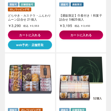
どらやき・カステラ・ふんわり
【通販限定】巾着付き！和菓子
ムーン詰合せ 21個入
詰合せ 5種25個入
￥3,290
￥3,195
税込 ￥3,553
税込 ￥3,450
カートに入れる
カートに入れる
web予約・店舗受取