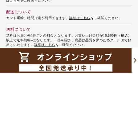
配送について
ヤマト運輸、時間指定が利用できます。
詳細はこちら
をご確認ください。
送料について
送料はお届け先1件ごとの料金となります。お買い上げ金額が10,800円（税込）
以上で送料無料※になります。一部を除き、商品は品質を保つためクール便でお
届けいたします。
詳細はこちら
をご確認ください。
※冷凍便・冷蔵便それぞれのお買い上げ金額が10,800円(税込)以上の場合送料無
料となります。
返品・交換について
商品の品質には万全の注意を払っておりますが、万一不良品やご注文内容と異
なる商品が届けられた場合には、代品と交換させていただきます。商品到着
後、出来る限り早く内容をご確認ください。商品の性質上、お客様のご都合に
よるご返品・お取り換えはご容赦ください。天災やお届け先の都合により、商
品を指定日時にお届けできなかった場合、恐れ入りますが、返金や再送はいた
しかねます。予め、ご了承ください。
変更・キャンセルについて
商品の特性上、ご注文の変更・キャンセルはお届け日の5日前までにお願いいた
します。それ以降の変更・キャンセルはお受けいたしかねますので予めご了承
ください。
ご注文の変更・キャンセルは、
こちらまで
。