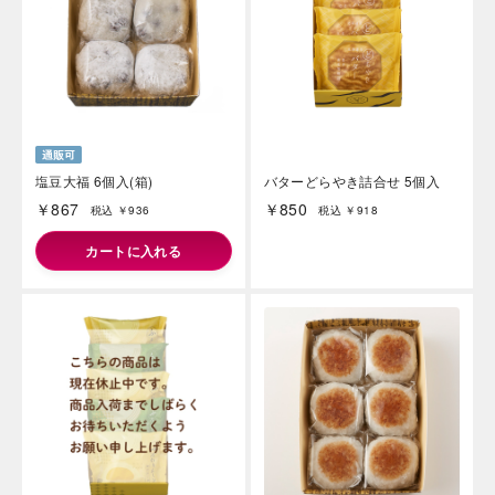
塩豆大福 6個入(箱)
バターどらやき詰合せ 5個入
￥867
￥850
税込 ￥936
税込 ￥918
カートに入れる