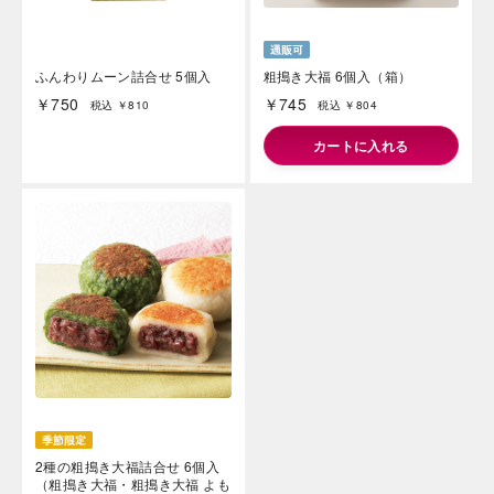
ふんわりムーン詰合せ 5個入
粗搗き大福 6個入（箱）
￥750
￥745
税込 ￥810
税込 ￥804
カートに入れる
2種の粗搗き大福詰合せ 6個入
（粗搗き大福・粗搗き大福 よも