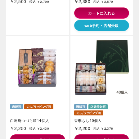
￥2,500
￥2,380
税込 ￥2,700
税込 ￥2,570
カートに入れる
web予約・店舗受取
白州庵つづら箱14個入
香季もち40個入
￥2,250
￥2,200
税込 ￥2,430
税込 ￥2,376