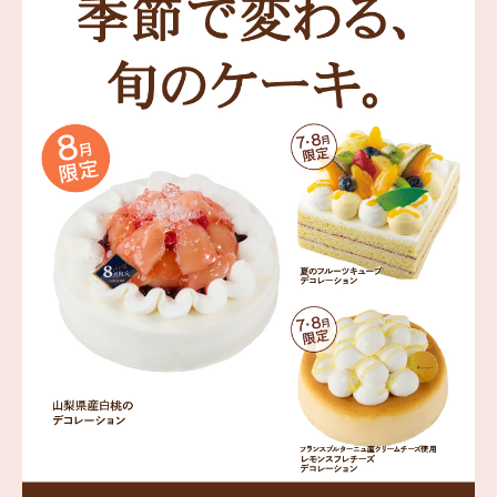
海外 Overseas shops
Indonesia
Singapore
Malaysia
Hong Kong
UAE
Thailand
Vietnam
Iは八ヶ岳や末広がりを意味す
おやつ時」という意味を込
た。雄大な八ヶ岳山麓の自
まれる、こだわりのスイー
ださい。