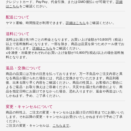
クレジットカード、PayPay、代金引換、またはGMO後払いが可能です。
詳細
はこちら
をご確認ください。
配送について
ヤマト運輸、時間指定が利用できます。
詳細はこちら
をご確認ください。
送料について
送料はお届け先1件ごとの料金となります。お買い上げ金額が10,800円（税込）
以上で送料無料※になります。一部を除き、商品は品質を保つためクール便でお
届けいたします。
詳細はこちら
をご確認ください。
※冷凍便・冷蔵便それぞれのお買い上げ金額が10,800円(税込)以上の場合送料無
料となります。
返品・交換について
商品の品質には万全の注意を払っておりますが、万一不良品やご注文内容と異
なる商品が届けられた場合には、代品と交換させていただきます。商品到着
後、出来る限り早く内容をご確認ください。商品の性質上、お客様のご都合に
よるご返品・お取り換えはご容赦ください。天災やお届け先の都合により、商
品を指定日時にお届けできなかった場合、恐れ入りますが、返金や再送はいた
しかねます。予め、ご了承ください。
変更・キャンセルについて
商品の特性上、ご注文の変更・キャンセルはお届け日の5日前までにお願いいた
します。それ以降の変更・キャンセルはお受けいたしかねますので予めご了承
ください。
ご注文の変更・キャンセルは、
こちらまで
。