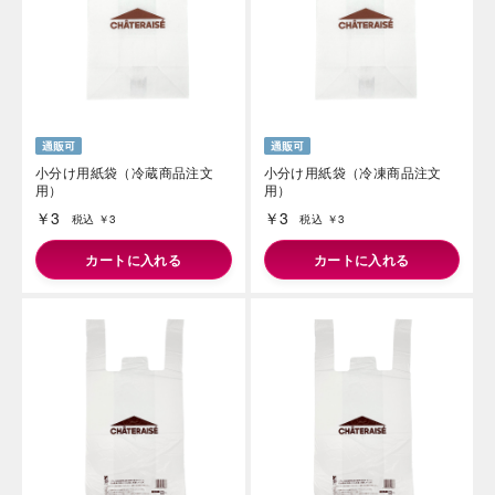
海外 Overseas shops
小分け用紙袋（冷蔵商品注文
小分け用紙袋（冷凍商品注文
用）
用）
Indonesia
Singapore
￥3
￥3
税込 ￥3
税込 ￥3
Malaysia
Hong Kong
カートに入れる
カートに入れる
UAE
Thailand
Vietnam
Iは八ヶ岳や末広がりを意味す
おやつ時」という意味を込
た。雄大な八ヶ岳山麓の自
まれる、こだわりのスイー
ださい。