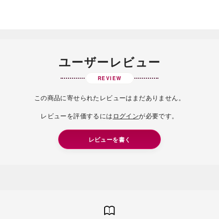
ユーザーレビュー
海外 Overseas shops
REVIEW
Indonesia
Singapore
Iは八ヶ岳や末広がりを意味す
この商品に寄せられたレビューはまだありません。
おやつ時」という意味を込
Malaysia
Hong Kong
た。雄大な八ヶ岳山麓の自
レビューを評価するには
ログイン
が必要です。
UAE
Thailand
まれる、こだわりのスイー
ださい。
Vietnam
レビューを書く