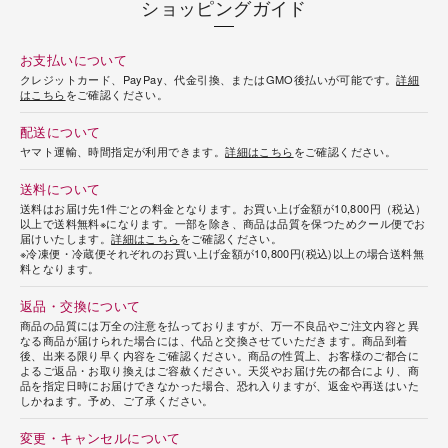
ショッピングガイド
お支払いについて
クレジットカード、PayPay、代金引換、またはGMO後払いが可能です。
詳細
はこちら
をご確認ください。
配送について
ヤマト運輸、時間指定が利用できます。
詳細はこちら
をご確認ください。
送料について
送料はお届け先1件ごとの料金となります。お買い上げ金額が10,800円（税込）
以上で送料無料※になります。一部を除き、商品は品質を保つためクール便でお
届けいたします。
詳細はこちら
をご確認ください。
※冷凍便・冷蔵便それぞれのお買い上げ金額が10,800円(税込)以上の場合送料無
料となります。
返品・交換について
商品の品質には万全の注意を払っておりますが、万一不良品やご注文内容と異
なる商品が届けられた場合には、代品と交換させていただきます。商品到着
後、出来る限り早く内容をご確認ください。商品の性質上、お客様のご都合に
よるご返品・お取り換えはご容赦ください。天災やお届け先の都合により、商
品を指定日時にお届けできなかった場合、恐れ入りますが、返金や再送はいた
しかねます。予め、ご了承ください。
変更・キャンセルについて