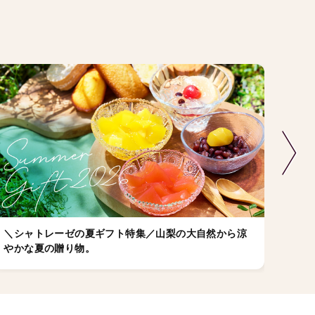
＼シャトレーゼの夏ギフト特集／山梨の大自然から涼
店舗
やかな夏の贈り物。
ゼの
ちら