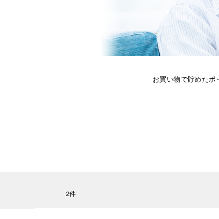
お買い物で貯めたポ
2件