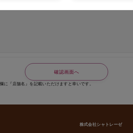
の必要なご連絡、書類送付のため
、選考結果の通知のため
業員、役員に関する個人情報
知やご連絡、お問い合わせなどのため
よび従業員家族の方の個人情報
義務の履行、官公庁への届出、報告のため
いに伴う業務のため
事管理のため
や緊急な連絡などのため
載した利用目的以外で個人情報を取得または利用する場合は、個別に利用目的を明
致します。
欄に『店舗名』を記載いただけますと幸いです。
意性について
かどうかにつきましては、お客様ご自身でご判断をお願いいたします。ただし、
には、当社のサービスを受けられない場合がございますので、予めご了承いただ
株式会社シャトレーゼ
三者への委託・提供について