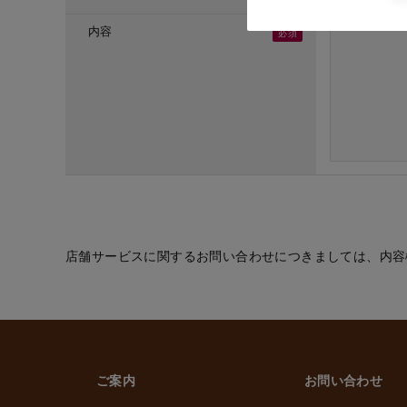
・ご応募頂いた方へ
・採用のための選考
内容
(６) お取引先の従
・業務上必要なご通
(７) 当社従業員お
・法令などに基づく
・給与、賞与の支払
・雇用管理および人
・非常時の安否確認
(８) その他
・(１)～(７)に記
的の範囲内で利用
店舗サービスに関するお問い合わせにつきましては、内容
2. 情報提供の任
個人情報を提供する
ただけなかった場合
上げます。
ご案内
お問い合わせ
3. 個人情報の第