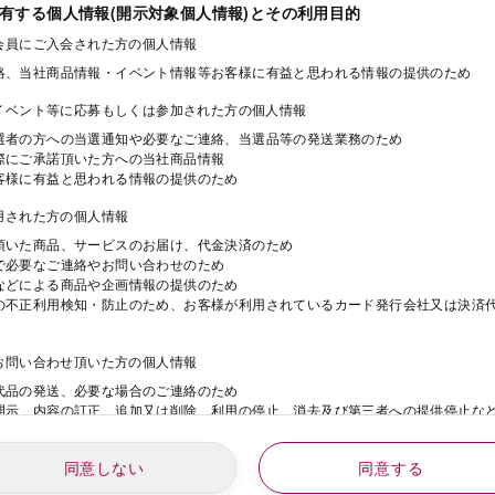
保有する個人情報(開示対象個人情報)とその利用目的
ド会員にご入会された方の個人情報
絡、当社商品情報・イベント情報等お客様に有益と思われる情報の提供のため
・イベント等に応募もしくは参加された方の個人情報
選者の方への当選通知や必要なご連絡、当選品等の発送業務のため
際にご承諾頂いた方への当社商品情報
客様に有益と思われる情報の提供のため
利用された方の個人情報
頂いた商品、サービスのお届け、代金決済のため
で必要なご連絡やお問い合わせのため
などによる商品や企画情報の提供のため
の不正利用検知・防止のため、お客様が利用されているカード発行会社又は決済
にお問い合わせ頂いた方の個人情報
代品の発送、必要な場合のご連絡のため
開示、内容の訂正、追加又は削除、利用の停止、消去及び第三者への提供停止な
同意しない
同意する
動にご応募された方の個人情報
年
月