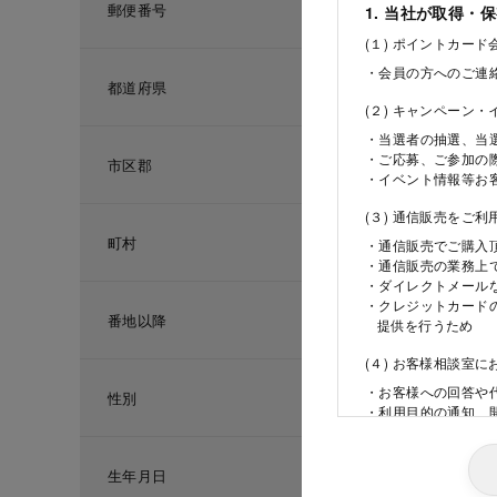
郵便番号
1. 当社が取得・
(１) ポイントカー
・会員の方へのご連
都道府県
(２) キャンペーン
・当選者の抽選、当
・ご応募、ご参加の
市区郡
・イベント情報等お
(３) 通信販売をご
町村
・通信販売でご購入
・通信販売の業務上
・ダイレクトメール
・クレジットカード
番地以降
提供を行うため
(４) お客様相談室
・お客様への回答や
性別
・利用目的の通知、
ため
(５) 当社の採用活
生年月日