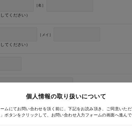
［名］
力してください）
［メイ］
力してください）
個人情報の取り扱いについて
ォームにてお問い合わせを頂く前に、下記をお読み頂き、ご同意いただ
る」ボタンをクリックして、お問い合わせ入力フォームの画面へ進んで
ドレス確認のため再度入力をお願いします）