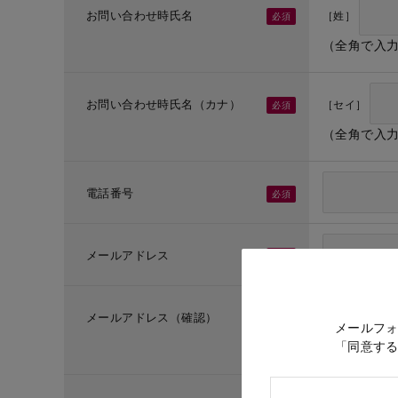
お問い合わせ時氏名
［姓］
（全角で入
お問い合わせ時氏名（カナ）
［セイ］
（全角で入
電話番号
メールアドレス
メールアドレス（確認）
メールフ
「同意す
（メールア