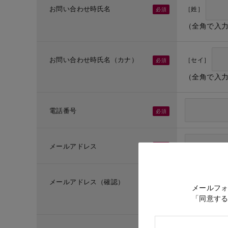
お問い合わせ時氏名
［姓］
（全角で入
お問い合わせ時氏名（カナ）
［セイ］
（全角で入
電話番号
メールアドレス
メールアドレス（確認）
メールフ
「同意す
（メールア