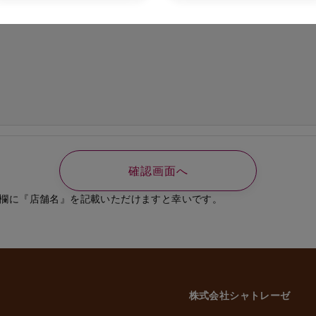
の必要なご連絡、書類送付のため
、選考結果の通知のため
業員、役員に関する個人情報
知やご連絡、お問い合わせなどのため
よび従業員家族の方の個人情報
義務の履行、官公庁への届出、報告のため
いに伴う業務のため
事管理のため
や緊急な連絡などのため
載した利用目的以外で個人情報を取得または利用する場合は、個別に利用目的を明
致します。
欄に『店舗名』を記載いただけますと幸いです。
意性について
かどうかにつきましては、お客様ご自身でご判断をお願いいたします。ただし、
には、当社のサービスを受けられない場合がございますので、予めご了承いただ
株式会社シャトレーゼ
三者への委託・提供について