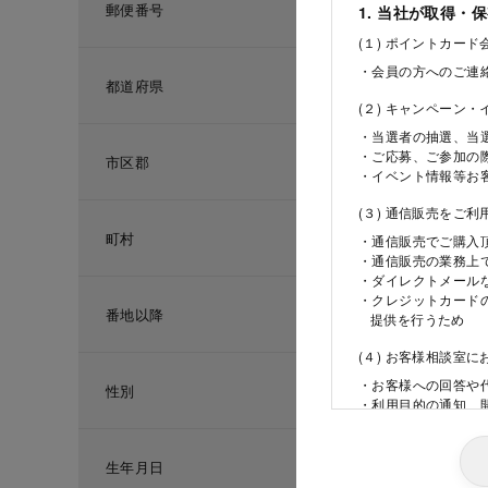
郵便番号
1. 当社が取得・
(１) ポイントカー
・会員の方へのご連
都道府県
(２) キャンペーン
・当選者の抽選、当
・ご応募、ご参加の
市区郡
・イベント情報等お
(３) 通信販売をご
町村
・通信販売でご購入
・通信販売の業務上
・ダイレクトメール
・クレジットカード
番地以降
提供を行うため
(４) お客様相談室
・お客様への回答や
性別
・利用目的の通知、
ため
(５) 当社の採用活
生年月日