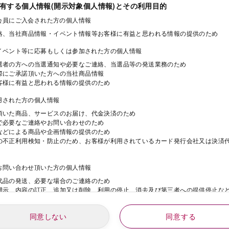
保有する個人情報(開示対象個人情報)とその利用目的
ド会員にご入会された方の個人情報
絡、当社商品情報・イベント情報等お客様に有益と思われる情報の提供のため
・イベント等に応募もしくは参加された方の個人情報
選者の方への当選通知や必要なご連絡、当選品等の発送業務のため
際にご承諾頂いた方への当社商品情報
客様に有益と思われる情報の提供のため
利用された方の個人情報
頂いた商品、サービスのお届け、代金決済のため
で必要なご連絡やお問い合わせのため
などによる商品や企画情報の提供のため
の不正利用検知・防止のため、お客様が利用されているカード発行会社又は決済
にお問い合わせ頂いた方の個人情報
代品の発送、必要な場合のご連絡のため
開示、内容の訂正、追加又は削除、利用の停止、消去及び第三者への提供停止な
同意しない
同意する
動にご応募された方の個人情報
年
月