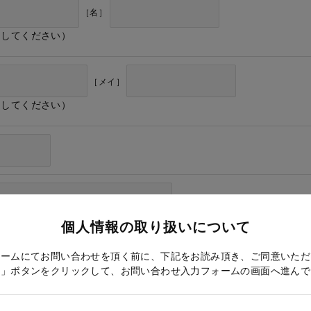
［名］
力してください）
［メイ］
力してください）
個人情報の取り扱いについて
ォームにてお問い合わせを頂く前に、下記をお読み頂き、ご同意いただ
る」ボタンをクリックして、お問い合わせ入力フォームの画面へ進んで
ドレス確認のため再度入力をお願いします）