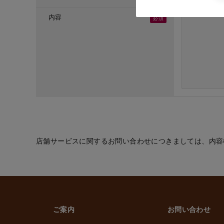
・ご応募頂いた方へ
・採用のための選考
内容
(６) お取引先の従
・業務上必要なご通
(７) 当社従業員お
・法令などに基づく
・給与、賞与の支払
・雇用管理および人
・非常時の安否確認
(８) その他
・(１)～(７)に記
的の範囲内で利用
店舗サービスに関するお問い合わせにつきましては、内容
2. 情報提供の任
個人情報を提供する
ただけなかった場合
上げます。
ご案内
お問い合わせ
3. 個人情報の第