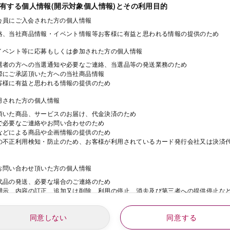
保有する個人情報(開示対象個人情報)とその利用目的
ド会員にご入会された方の個人情報
絡、当社商品情報・イベント情報等お客様に有益と思われる情報の提供のため
・イベント等に応募もしくは参加された方の個人情報
選者の方への当選通知や必要なご連絡、当選品等の発送業務のため
際にご承諾頂いた方への当社商品情報
客様に有益と思われる情報の提供のため
利用された方の個人情報
頂いた商品、サービスのお届け、代金決済のため
で必要なご連絡やお問い合わせのため
などによる商品や企画情報の提供のため
の不正利用検知・防止のため、お客様が利用されているカード発行会社又は決済
にお問い合わせ頂いた方の個人情報
代品の発送、必要な場合のご連絡のため
開示、内容の訂正、追加又は削除、利用の停止、消去及び第三者への提供停止な
同意しない
同意する
動にご応募された方の個人情報
年
月