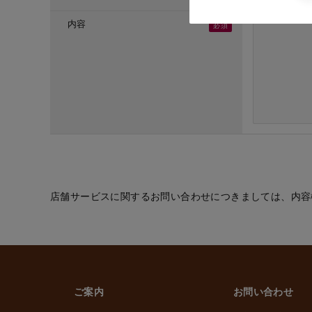
・ご応募頂いた方へ
・採用のための選考
内容
(６) お取引先の従
・業務上必要なご通
(７) 当社従業員お
・法令などに基づく
・給与、賞与の支払
・雇用管理および人
・非常時の安否確認
(８) その他
・(１)～(７)に記
的の範囲内で利用
店舗サービスに関するお問い合わせにつきましては、内容
2. 情報提供の任
個人情報を提供する
ただけなかった場合
上げます。
ご案内
お問い合わせ
3. 個人情報の第