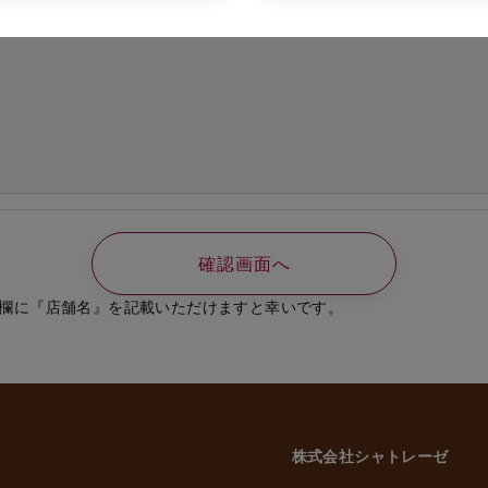
の必要なご連絡、書類送付のため
、選考結果の通知のため
業員、役員に関する個人情報
知やご連絡、お問い合わせなどのため
よび従業員家族の方の個人情報
義務の履行、官公庁への届出、報告のため
いに伴う業務のため
事管理のため
や緊急な連絡などのため
載した利用目的以外で個人情報を取得または利用する場合は、個別に利用目的を明
致します。
欄に『店舗名』を記載いただけますと幸いです。
意性について
かどうかにつきましては、お客様ご自身でご判断をお願いいたします。ただし、
には、当社のサービスを受けられない場合がございますので、予めご了承いただ
株式会社シャトレーゼ
三者への委託・提供について