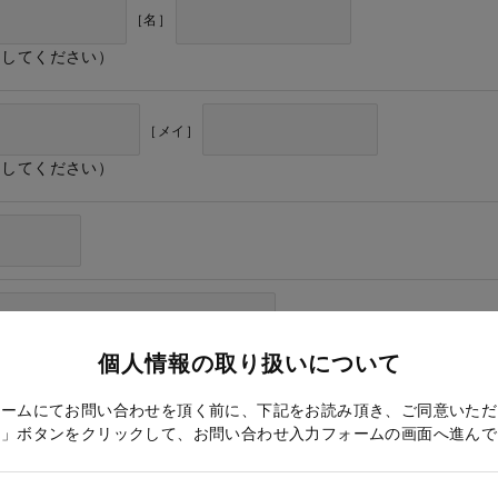
［名］
力してください）
［メイ］
力してください）
個人情報の取り扱いについて
ォームにてお問い合わせを頂く前に、下記をお読み頂き、ご同意いただ
る」ボタンをクリックして、お問い合わせ入力フォームの画面へ進んで
ドレス確認のため再度入力をお願いします）