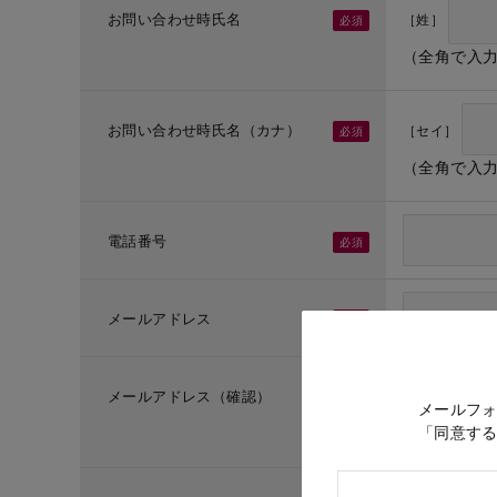
お問い合わせ時氏名
［姓］
（全角で入
お問い合わせ時氏名（カナ）
［セイ］
（全角で入
電話番号
メールアドレス
メールアドレス（確認）
メールフ
「同意す
（メールア