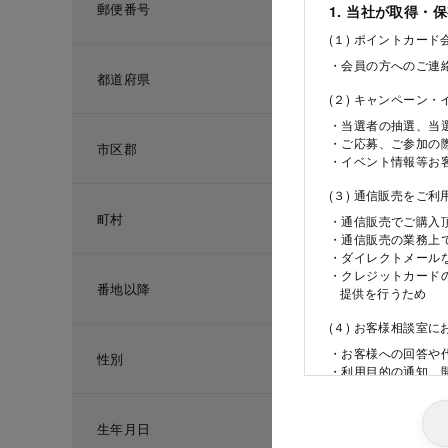
郵便番号
1. 当社が取得・
(１) ポイントカー
・会員の方へのご連
都道府県
(２) キャンペーン
・当選者の抽選、当
・ご応募、ご参加の
市区郡
・イベント情報等お
(３) 通信販売をご
町村
・通信販売でご購入
・通信販売の業務上
・ダイレクトメール
・クレジットカード
番地以降
提供を行うため
(４) お客様相談室
・お客様への回答や
性別
・利用目的の通知、
ため
(５) 当社の採用活
生年月日