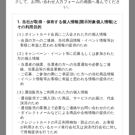
クして、お問い合わせ入力フォームの画面へ進んでくださ
い。
［姓］
［名］
1. 当社が取得・保有する個人情報(開示対象個人情報)と
その利用目的
（全角で入力してください）
(１) ポイントカード会員にご入会された方の個人情報
・会員の方へのご連絡、当社商品情報・イベント情報等お
客様に有益と思われる情報の提供のため
お問い合わせ時氏名（カナ）
(２) キャンペーン・イベント等に応募もしくは参加された
［セイ］
方の個人情報
・当選者の抽選、当選者の方への当選通知や必要なご連
［メイ］
絡、当選品等の発送業務のため
・ご応募、ご参加の際にご承諾頂いた方への当社商品情報
・イベント情報等お客様に有益と思われる情報の提供のた
（全角で入力してください）
め
(３) 通信販売をご利用された方の個人情報
電話番号
・通信販売でご購入頂いた商品、サービスのお届け、代金
決済のため
・通信販売の業務上で必要なご連絡やお問い合わせのため
・ダイレクトメールなどによる商品や企画情報の提供のた
め
・クレジットカードの不正利用検知・防止のため、お客様
メールアドレス
が利用されているカード発行会社又は決済代行会社に対し
て情報提供を行うため