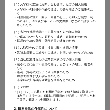
(４) お客様相談室にお問い合わせ頂いた方の個人情報
・お客様への回答や代品の発送、必要な場合のご連絡のた
め
郵便番号
・利用目的の通知、開示、内容の訂正、追加又は削除、利
用の停止、消去及び第三者への提供停止などのご請求への
対応のため
(５) 当社の採用活動にご応募された方の個人情報
都道府県
・ご応募頂いた方への必要なご連絡、書類送付のため
・採用のための選考、選考結果の通知のため
(６) お取引先の従業員、役員に関する個人情報
・業務上必要なご通知やご連絡、お問い合わせなどのため
市区郡
(７) 当社従業員および従業員家族の方の個人情報
・法令などに基づく義務の履行、官公庁への届出、報告の
ため
・給与、賞与の支払いに伴う業務のため
・雇用管理および人事管理のため
町村
・非常時の安否確認や緊急な連絡などのため
(８) その他
・(１)～(７)に記載した利用目的以外で個人情報を取得また
は利用する場合は、個別に利用目的を明示し、明示した利
用目的の範囲内で利用致します。
番地以降
2. 情報提供の任意性について