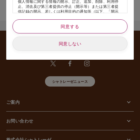
個人情報に関する情報の開示、訂正、追加、削除、利用停
店舗サービスに関するお問い合わせにつきましては、内容欄に『店
止、消去及び第三者提供の停止（開示等）または第三者提
舗名』を記載いただけますと幸いです。
供記録の開示、若しくは利用目的の通知等（以下、「開示
等の請求」といいます）のご請求があった場合または苦情
のお申し出があった場合には、請求者がご本人であること
同意する
あるいは正式な代理人として認められる方であることを確
認させていただいたうえで、特別な理由のない限り合理的
な期間と範囲内で対応させていただきます。
同意しない
5. 個人情報の安全管理のために講じた措置について
当社は外的環境を把握した上で個人情報の安全管理のため
に以下の措置をしております。
【組織的安全管理措置】
組織体制の整備、個人情報の取扱いに係る規律に従った運
用、個人情報の取扱い状況を確認する手段の整備、漏えい
等事案に対応する体制の整備、取扱い状況の把握及び安全
シャトレーゼニュース
管理措置の見直し等に関して、必要な措置を講じていま
す。
【人的安全管理措置】
ご案内
個人情報の取扱いに関する留意事項について、従業員に定
期的な教育等を行っております。また、個人情報の秘密保
持に関する事項を含む誓約書を取得しております。
【物理的安全管理措置】
お問い合わせ
個人情報を取り扱う区域の管理、機器及び電子媒体等の盗
難等の防止、電子媒体等を持ち運ぶ場合の漏えい等の防
止、個人情報の削除及び機器、電子媒体等の廃棄に関し
て、必要な措置を講じています。
株式会社シャトレーゼ