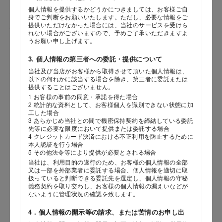
個人情報を提供するかどうかにつきましては、お客様ご自
身でご判断をお願いいたします。ただし、必要な情報をご
提供いただけなかった場合には、当社のサービスを受けら
性別
れない場合がございますので、予めご了承いただきますよ
うお願い申し上げます。
3. 個人情報の第三者への委託・提供について
当社及び当店がお客様から取得させて頂いた個人情報は、
生年月日
海外 Overseas shops
以下の何れかに該当する場合を除き、第三者に委託または
提供することはございません。
年
月
日
Indonesia
Singapore
1 お客様の事前の同意・承諾を得た場合
2 統計的な資料として、お客様個人を識別できない状態に加
Malaysia
Hong Kong
工した場合
内容
UAE
Thailand
3 あらかじめ当社との間で機密保持契約を締結している委託
先等に必要な限度において提供または委託する場合
Vietnam
4 クレジットカード決済における不正利用を防止するために
本人認証を行う場合
5 その他法令等により提供が必要とされる場合
当社は、利用目的の遂行のため、お客様の個人情報の全部
Iは八ヶ岳や末広がりを意味す
又は一部を外部業者に委託する場合、個人情報を適切に取
おやつ時」という意味を込
扱っていると判断できる委託先を選定し、個人情報の守秘
た。雄大な八ヶ岳山麓の自
義務契約を取り交わし、お客様の個人情報の漏えいなどが
まれる、こだわりのスイー
ないように管理状況の確認を致します。
ださい。
4．個人情報の開示等の請求、または苦情のお申し出