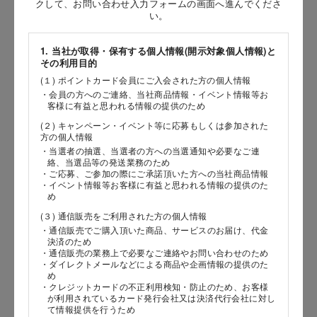
クして、お問い合わせ入力フォームの画面へ進んでくださ
い。
［姓］
［名］
1. 当社が取得・保有する個人情報(開示対象個人情報)と
その利用目的
（全角で入力してください）
(１) ポイントカード会員にご入会された方の個人情報
・会員の方へのご連絡、当社商品情報・イベント情報等お
客様に有益と思われる情報の提供のため
お問い合わせ時氏名（カナ）
(２) キャンペーン・イベント等に応募もしくは参加された
［セイ］
方の個人情報
・当選者の抽選、当選者の方への当選通知や必要なご連
［メイ］
絡、当選品等の発送業務のため
・ご応募、ご参加の際にご承諾頂いた方への当社商品情報
・イベント情報等お客様に有益と思われる情報の提供のた
（全角で入力してください）
め
(３) 通信販売をご利用された方の個人情報
電話番号
・通信販売でご購入頂いた商品、サービスのお届け、代金
決済のため
・通信販売の業務上で必要なご連絡やお問い合わせのため
・ダイレクトメールなどによる商品や企画情報の提供のた
め
・クレジットカードの不正利用検知・防止のため、お客様
メールアドレス
が利用されているカード発行会社又は決済代行会社に対し
て情報提供を行うため