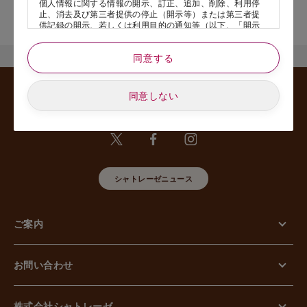
個人情報に関する情報の開示、訂正、追加、削除、利用停
店舗サービスに関するお問い合わせにつきましては、内容欄に『店
止、消去及び第三者提供の停止（開示等）または第三者提
舗名』を記載いただけますと幸いです。
供記録の開示、若しくは利用目的の通知等（以下、「開示
等の請求」といいます）のご請求があった場合または苦情
のお申し出があった場合には、請求者がご本人であること
同意する
あるいは正式な代理人として認められる方であることを確
認させていただいたうえで、特別な理由のない限り合理的
な期間と範囲内で対応させていただきます。
同意しない
5. 個人情報の安全管理のために講じた措置について
当社は外的環境を把握した上で個人情報の安全管理のため
に以下の措置をしております。
【組織的安全管理措置】
組織体制の整備、個人情報の取扱いに係る規律に従った運
用、個人情報の取扱い状況を確認する手段の整備、漏えい
等事案に対応する体制の整備、取扱い状況の把握及び安全
シャトレーゼニュース
管理措置の見直し等に関して、必要な措置を講じていま
す。
【人的安全管理措置】
ご案内
個人情報の取扱いに関する留意事項について、従業員に定
期的な教育等を行っております。また、個人情報の秘密保
持に関する事項を含む誓約書を取得しております。
【物理的安全管理措置】
お問い合わせ
個人情報を取り扱う区域の管理、機器及び電子媒体等の盗
難等の防止、電子媒体等を持ち運ぶ場合の漏えい等の防
止、個人情報の削除及び機器、電子媒体等の廃棄に関し
て、必要な措置を講じています。
株式会社シャトレーゼ