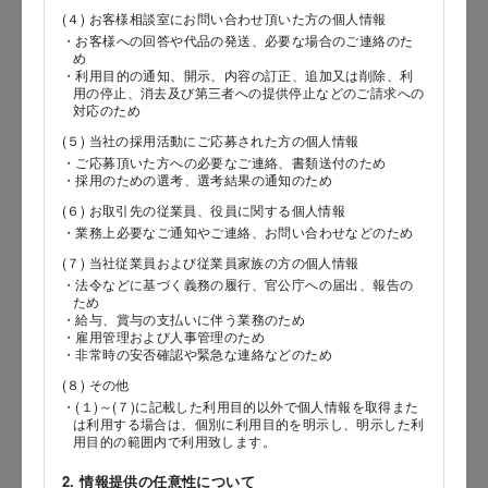
(４) お客様相談室にお問い合わせ頂いた方の個人情報
・お客様への回答や代品の発送、必要な場合のご連絡のた
め
郵便番号
・利用目的の通知、開示、内容の訂正、追加又は削除、利
用の停止、消去及び第三者への提供停止などのご請求への
対応のため
(５) 当社の採用活動にご応募された方の個人情報
都道府県
・ご応募頂いた方への必要なご連絡、書類送付のため
・採用のための選考、選考結果の通知のため
(６) お取引先の従業員、役員に関する個人情報
・業務上必要なご通知やご連絡、お問い合わせなどのため
市区郡
(７) 当社従業員および従業員家族の方の個人情報
・法令などに基づく義務の履行、官公庁への届出、報告の
ため
・給与、賞与の支払いに伴う業務のため
・雇用管理および人事管理のため
町村
・非常時の安否確認や緊急な連絡などのため
(８) その他
・(１)～(７)に記載した利用目的以外で個人情報を取得また
は利用する場合は、個別に利用目的を明示し、明示した利
用目的の範囲内で利用致します。
番地以降
2. 情報提供の任意性について