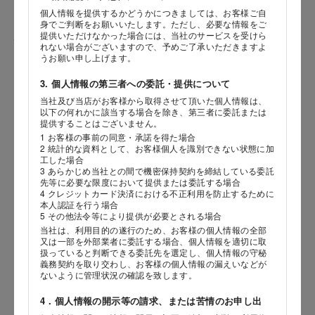
個人情報を提供するかどうかにつきましては、お客様ご自
身でご判断をお願いいたします。ただし、必要な情報をご
提供いただけなかった場合には、当社のサービスを受けら
性別
れない場合がございますので、予めご了承いただきますよ
うお願い申し上げます。
3. 個人情報の第三者への委託・提供について
当社及び当店がお客様から取得させて頂いた個人情報は、
生年月日
海外 Overseas shops
以下の何れかに該当する場合を除き、第三者に委託または
提供することはございません。
年
月
日
Indonesia
Singapore
1 お客様の事前の同意・承諾を得た場合
2 統計的な資料として、お客様個人を識別できない状態に加
Malaysia
Hong Kong
工した場合
内容
UAE
Thailand
3 あらかじめ当社との間で機密保持契約を締結している委託
先等に必要な限度において提供または委託する場合
Vietnam
4 クレジットカード決済における不正利用を防止するために
本人認証を行う場合
5 その他法令等により提供が必要とされる場合
当社は、利用目的の遂行のため、お客様の個人情報の全部
Iは八ヶ岳や末広がりを意味す
又は一部を外部業者に委託する場合、個人情報を適切に取
おやつ時」という意味を込
扱っていると判断できる委託先を選定し、個人情報の守秘
た。雄大な八ヶ岳山麓の自
義務契約を取り交わし、お客様の個人情報の漏えいなどが
まれる、こだわりのスイー
ないように管理状況の確認を致します。
ださい。
4．個人情報の開示等の請求、または苦情のお申し出