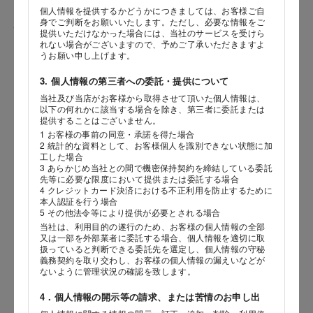
個人情報を提供するかどうかにつきましては、お客様ご自
身でご判断をお願いいたします。ただし、必要な情報をご
性別
提供いただけなかった場合には、当社のサービスを受けら
れない場合がございますので、予めご了承いただきますよ
うお願い申し上げます。
3. 個人情報の第三者への委託・提供について
生年月日
当社及び当店がお客様から取得させて頂いた個人情報は、
海外 Overseas shops
以下の何れかに該当する場合を除き、第三者に委託または
年
月
日
提供することはございません。
Indonesia
Singapore
1 お客様の事前の同意・承諾を得た場合
Iは八ヶ岳や末広がりを意味す
2 統計的な資料として、お客様個人を識別できない状態に加
おやつ時」という意味を込
Malaysia
Hong Kong
内容
工した場合
た。雄大な八ヶ岳山麓の自
UAE
Thailand
3 あらかじめ当社との間で機密保持契約を締結している委託
まれる、こだわりのスイー
先等に必要な限度において提供または委託する場合
ださい。
Vietnam
4 クレジットカード決済における不正利用を防止するために
本人認証を行う場合
5 その他法令等により提供が必要とされる場合
当社は、利用目的の遂行のため、お客様の個人情報の全部
又は一部を外部業者に委託する場合、個人情報を適切に取
扱っていると判断できる委託先を選定し、個人情報の守秘
義務契約を取り交わし、お客様の個人情報の漏えいなどが
ないように管理状況の確認を致します。
4．個人情報の開示等の請求、または苦情のお申し出
店舗サービスに関するお問い合わせにつきましては、内容欄に『店