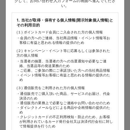
クして、お問い合わせ入力フォームの画面へ進んでくださ
［姓］
い。
［名］
1. 当社が取得・保有する個人情報(開示対象個人情報)と
その利用目的
（全角で入力してください）
(１) ポイントカード会員にご入会された方の個人情報
・会員の方へのご連絡、当社商品情報・イベント情報等お
お問い合わせ時氏名（カナ）
客様に有益と思われる情報の提供のため
(２) キャンペーン・イベント等に応募もしくは参加された
［セイ］
方の個人情報
［メイ］
・当選者の抽選、当選者の方への当選通知や必要なご連
絡、当選品等の発送業務のため
・ご応募、ご参加の際にご承諾頂いた方への当社商品情報
（全角で入力してください）
・イベント情報等お客様に有益と思われる情報の提供のた
め
(３) 通信販売をご利用された方の個人情報
電話番号
・通信販売でご購入頂いた商品、サービスのお届け、代金
決済のため
・通信販売の業務上で必要なご連絡やお問い合わせのため
・ダイレクトメールなどによる商品や企画情報の提供のた
め
メールアドレス
・クレジットカードの不正利用検知・防止のため、お客様
が利用されているカード発行会社又は決済代行会社に対し
て情報提供を行うため