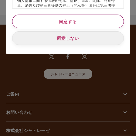
個人情報に関する情報の開示、訂正、追加、削除、利用停
舗名』を記載いただけますと幸いです。
止、消去及び第三者提供の停止（開示等）または第三者提
供記録の開示、若しくは利用目的の通知等（以下、「開示
等の請求」といいます）のご請求があった場合または苦情
のお申し出があった場合には、請求者がご本人であること
同意する
あるいは正式な代理人として認められる方であることを確
認させていただいたうえで、特別な理由のない限り合理的
な期間と範囲内で対応させていただきます。
同意しない
5. 個人情報の安全管理のために講じた措置について
当社は外的環境を把握した上で個人情報の安全管理のため
に以下の措置をしております。
【組織的安全管理措置】
組織体制の整備、個人情報の取扱いに係る規律に従った運
用、個人情報の取扱い状況を確認する手段の整備、漏えい
シャトレーゼニュース
等事案に対応する体制の整備、取扱い状況の把握及び安全
管理措置の見直し等に関して、必要な措置を講じていま
す。
ご案内
【人的安全管理措置】
個人情報の取扱いに関する留意事項について、従業員に定
期的な教育等を行っております。また、個人情報の秘密保
持に関する事項を含む誓約書を取得しております。
お問い合わせ
【物理的安全管理措置】
個人情報を取り扱う区域の管理、機器及び電子媒体等の盗
難等の防止、電子媒体等を持ち運ぶ場合の漏えい等の防
止、個人情報の削除及び機器、電子媒体等の廃棄に関し
株式会社シャトレーゼ
て、必要な措置を講じています。