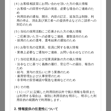
(４) お客様相談室にお問い合わせ頂いた方の個人情報
・お客様への回答や代品の発送、必要な場合のご連絡のた
郵便番号
め
・利用目的の通知、開示、内容の訂正、追加又は削除、利
用の停止、消去及び第三者への提供停止などのご請求への
対応のため
(５) 当社の採用活動にご応募された方の個人情報
都道府県
・ご応募頂いた方への必要なご連絡、書類送付のため
・採用のための選考、選考結果の通知のため
(６) お取引先の従業員、役員に関する個人情報
・業務上必要なご通知やご連絡、お問い合わせなどのため
市区郡
(７) 当社従業員および従業員家族の方の個人情報
・法令などに基づく義務の履行、官公庁への届出、報告の
ため
・給与、賞与の支払いに伴う業務のため
・雇用管理および人事管理のため
町村
・非常時の安否確認や緊急な連絡などのため
(８) その他
・(１)～(７)に記載した利用目的以外で個人情報を取得また
は利用する場合は、個別に利用目的を明示し、明示した利
番地以降
用目的の範囲内で利用致します。
2. 情報提供の任意性について