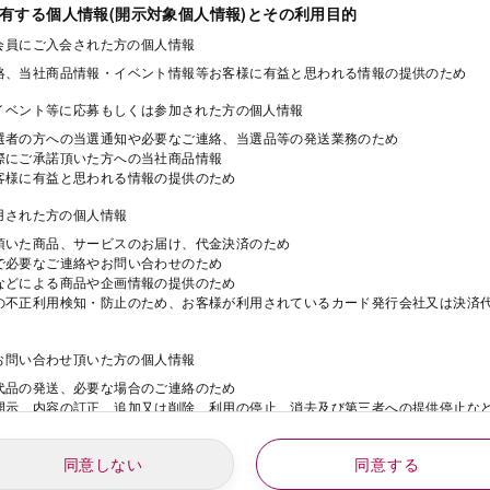
保有する個人情報(開示対象個人情報)とその利用目的
ド会員にご入会された方の個人情報
絡、当社商品情報・イベント情報等お客様に有益と思われる情報の提供のため
・イベント等に応募もしくは参加された方の個人情報
選者の方への当選通知や必要なご連絡、当選品等の発送業務のため
際にご承諾頂いた方への当社商品情報
客様に有益と思われる情報の提供のため
利用された方の個人情報
頂いた商品、サービスのお届け、代金決済のため
で必要なご連絡やお問い合わせのため
などによる商品や企画情報の提供のため
の不正利用検知・防止のため、お客様が利用されているカード発行会社又は決済
にお問い合わせ頂いた方の個人情報
代品の発送、必要な場合のご連絡のため
開示、内容の訂正、追加又は削除、利用の停止、消去及び第三者への提供停止な
同意しない
同意する
動にご応募された方の個人情報
年
月