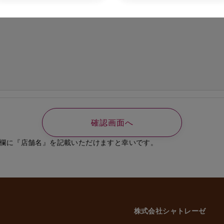
の必要なご連絡、書類送付のため
、選考結果の通知のため
業員、役員に関する個人情報
知やご連絡、お問い合わせなどのため
よび従業員家族の方の個人情報
義務の履行、官公庁への届出、報告のため
いに伴う業務のため
事管理のため
や緊急な連絡などのため
載した利用目的以外で個人情報を取得または利用する場合は、個別に利用目的を明
致します。
欄に『店舗名』を記載いただけますと幸いです。
意性について
かどうかにつきましては、お客様ご自身でご判断をお願いいたします。ただし、
には、当社のサービスを受けられない場合がございますので、予めご了承いただ
株式会社シャトレーゼ
三者への委託・提供について