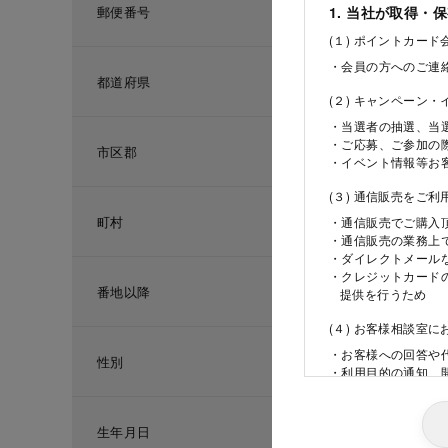
郵便番号
1. 当社が取得・
(１) ポイントカー
・会員の方へのご連
都道府県
(２) キャンペーン
・当選者の抽選、当
・ご応募、ご参加の
市区郡
・イベント情報等お
(３) 通信販売をご
町村
・通信販売でご購入
・通信販売の業務上
・ダイレクトメール
・クレジットカード
番地以降
提供を行うため
(４) お客様相談室
・お客様への回答や
性別
・利用目的の通知、
ため
(５) 当社の採用活
生年月日