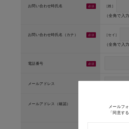
お問い合わせ時氏名
［姓］
（全角で入
お問い合わせ時氏名（カナ）
［セイ］
（全角で入
電話番号
メールアドレス
メールアドレス（確認）
メールフ
「同意す
（メールア