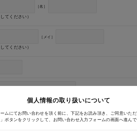
［名］
力してください）
［メイ］
力してください）
個人情報の取り扱いについて
ォームにてお問い合わせを頂く前に、下記をお読み頂き、ご同意いただ
る」ボタンをクリックして、お問い合わせ入力フォームの画面へ進んで
ドレス確認のため再度入力をお願いします）