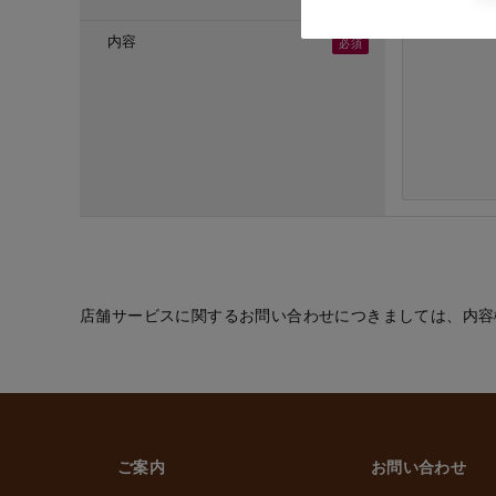
・ご応募頂いた方へ
・採用のための選考
内容
(６) お取引先の従
・業務上必要なご通
(７) 当社従業員お
・法令などに基づく
・給与、賞与の支払
・雇用管理および人
・非常時の安否確認
(８) その他
・(１)～(７)に記
的の範囲内で利用
店舗サービスに関するお問い合わせにつきましては、内容
2. 情報提供の任
個人情報を提供する
ただけなかった場合
上げます。
ご案内
お問い合わせ
3. 個人情報の第